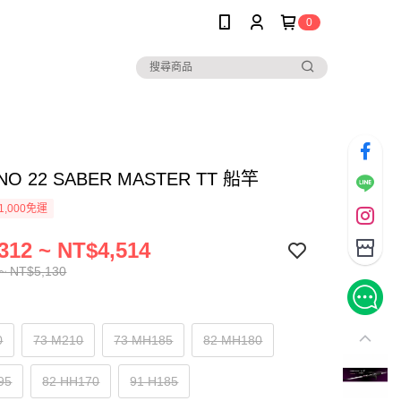
0
NO 22 SABER MASTER TT 船竿
1,000免運
312 ~ NT$4,514
~ NT$5,130
0
73 M210
73 MH185
82 MH180
95
82 HH170
91 H185