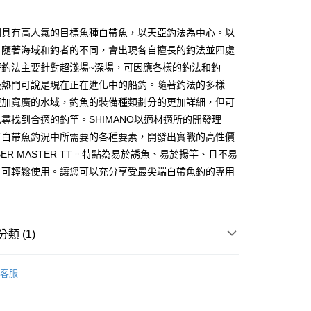
小企業銀行
台中商業銀行
華商業銀行
兆豐國際商業銀行
台灣）商業銀行
華泰商業銀行
小企業銀行
台中商業銀行
國具有高人氣的目標魚種白帶魚，以天亞釣法為中心。以
業銀行
遠東國際商業銀行
台灣）商業銀行
華泰商業銀行
y
，隨著海域和釣者的不同，會出現各自擅長的釣法並四處
業銀行
永豐商業銀行
業銀行
遠東國際商業銀行
業銀行
星展（台灣）商業銀行
秤釣法主要針對超淺場~深場，可因應各樣的釣法和釣
業銀行
永豐商業銀行
際商業銀行
中國信託商業銀行
最熱門可說是現在正在進化中的船釣。隨著釣法的多樣
業銀行
星展（台灣）商業銀行
天信用卡公司
際商業銀行
中國信託商業銀行
更加寬廣的水域，釣魚的裝備種類劃分的更加詳細，但可
天信用卡公司
尋找到合適的釣竿。SHIMANO以適材適所的開發理
了白帶魚釣況中所需要的各種要素，開發出實戰的高性價
BER MASTER TT。特點為易於誘魚、易於揚竿、且不易
、可輕鬆使用。讓您可以充分享受最尖端白帶魚釣的專用
00，滿NT$1,000(含以上)免運費
市自取
類 (1)
竿
船竿
客服