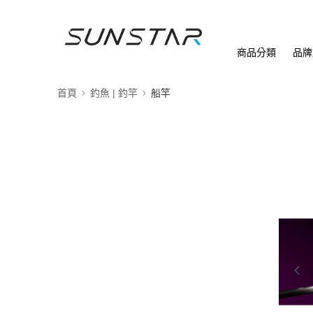
商品分類
品牌
首頁
釣魚 | 釣竿
船竿