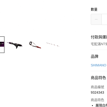
數量
付款與運
宅配滿NT$
付款方式
品牌
信用卡一
SHIMAN
信用卡分
商品特色
3 期 
商品編號
6 期 
合作金
9324343
華南商
合作金
LINE Pay
上海商
商品特色
華南商
國泰世
展現白
Apple Pay
上海商