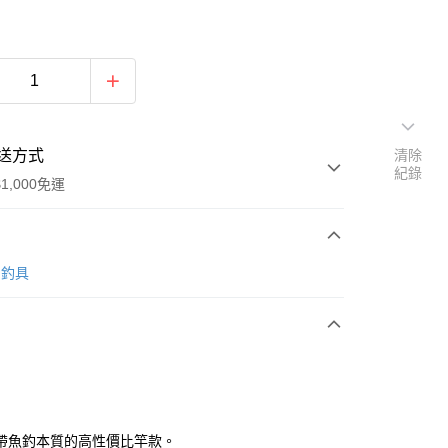
送方式
清除
紀錄
1,000免運
次付款
O 釣具
期付款
0 利率 每期
NT$1,437
21家銀行
0 利率 每期
NT$718
21家銀行
庫商業銀行
第一商業銀行
業銀行
彰化商業銀行
庫商業銀行
第一商業銀行
業儲蓄銀行
台北富邦商業銀行
業銀行
彰化商業銀行
華商業銀行
兆豐國際商業銀行
帶魚釣本質的高性價比竿款。
業儲蓄銀行
台北富邦商業銀行