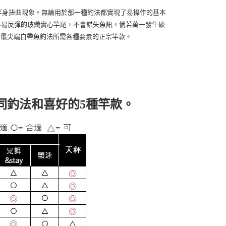
底抑制竿身扭曲現象。無論用於那一種釣法都實現了易操作的基本
不易反彈的玻纖實心竿尾，不會錯失魚訊。倘若萬一發生破
為蘊含最尖端白帶魚釣法所需各種要素的正宗竿款。
同釣法和喜好的5種竿款。