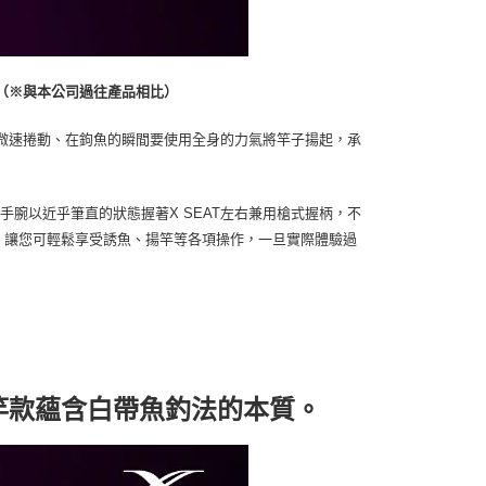
。（※與本公司過往產品相比）
微速捲動、在鉤魚的瞬間要使用全身的力氣將竿子揚起，承
腕以近乎筆直的狀態握著X SEAT左右兼用槍式握柄，不
。讓您可輕鬆享受誘魚、揚竿等各項操作，一旦實際體驗過
竿款蘊含白帶魚釣法的本質。