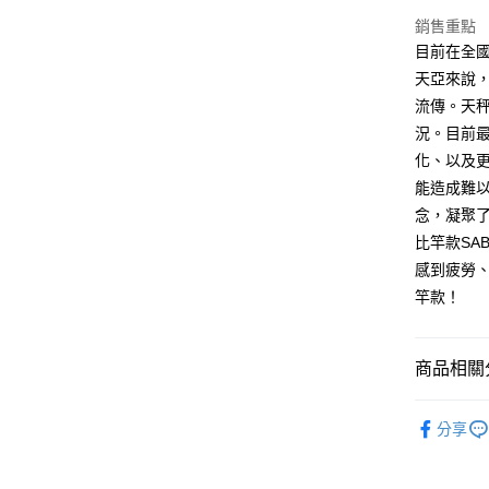
臺灣中
國泰世
銷售重點
匯豐（
悠遊付
臺灣中
目前在全
聯邦商
匯豐（
Google Pa
天亞來說
元大商
聯邦商
玉山商
流傳。天
元大商
全盈+PAY
台新國
況。目前
玉山商
台灣樂
台新國
ATM付款
化、以及
台灣樂
能造成難以
念，凝聚
運送方式
比竿款SA
新竹貨運
感到疲勞
竿款！
每筆NT$1
付款後門
商品相關分
免運費
釣魚 | 釣
分享