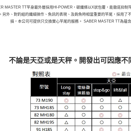
BER MASTER TT竿身最外層採用HI-POWER，碳纖條以X狀包覆，能徹
。另外、對釣組的纖細操作、魚訊的表現、及鉤魚時相當重要的竿尾，採用了
損，本公司可提供只交換實心竿尾的服務。 SABER MASTER TT
不論是天亞或是天秤。開發出可因應不