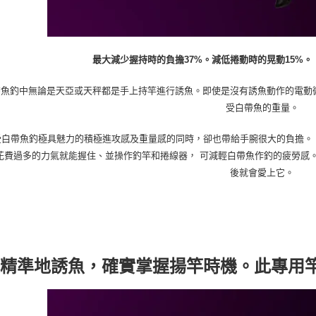
最大減少握持時的負擔37%。減低捲動時的晃動15%
帶魚釣中無論是天亞或天秤都是手上持竿進行誘魚。即使是沒有誘魚動作的電動
受白帶魚的重量。
白帶魚釣極具魅力的積極進攻感及重量感的同時，卻也帶給手腕很大的負擔。 手
花費過多的力氣就能握住、並操作釣竿和捲線器， 可減輕白帶魚作釣的疲勞感
後就會愛上它。
精準地誘魚，確實掌握揚竿時機。此專用