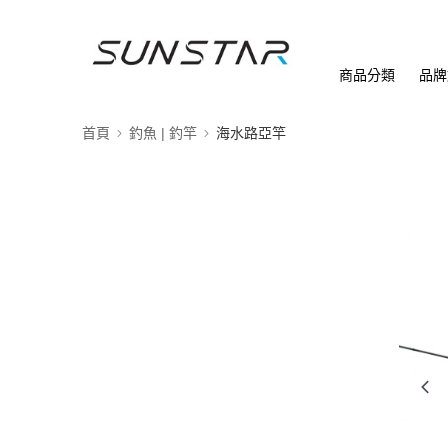
商品分類
品牌
首頁
釣魚 | 釣竿
海水路亞竿