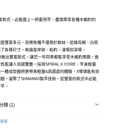
業銀行
彰化商業銀行
庫商業銀行
第一商業銀行
業儲蓄銀行
台北富邦商業銀行
業銀行
彰化商業銀行
華商業銀行
兆豐國際商業銀行
富款式，必能選上一把愛用竿，盡情樂享各種木蝦釣的
業儲蓄銀行
台北富邦商業銀行
小企業銀行
台中商業銀行
華商業銀行
兆豐國際商業銀行
台灣）商業銀行
華泰商業銀行
小企業銀行
台中商業銀行
業銀行
遠東國際商業銀行
台灣）商業銀行
華泰商業銀行
y
相當豐富多元。目標魚種不僅限於軟絲，從槍烏賊、白斑
業銀行
永豐商業銀行
業銀行
遠東國際商業銀行
業銀行
星展（台灣）商業銀行
括了各樣尺寸。無論是岸拋、船釣，淺場到深場，
業銀行
永豐商業銀行
際商業銀行
中國信託商業銀行
A XR推出豐富款式，讓您一年四季都能享受木蝦釣樂趣。進
業銀行
星展（台灣）商業銀行
天信用卡公司
際商業銀行
中國信託商業銀行
性能讓人倍感驚艷。採用SPIRAL X CORE，竿身輕量
天信用卡公司
纖一體成型握把更帶來輕量&高感度的體驗、X導環能有效
題。凝聚了SHIMANO製竿技術，從豐富的款式中必能
愛竿。
00，滿NT$1,000(含以上)免運費
類 (1)
市自取
竿
海水路亞竿
客服