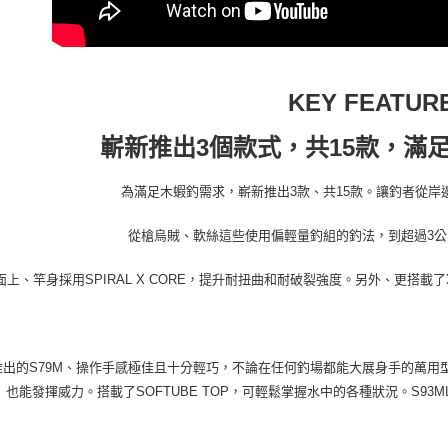
KEY FEATUR
嶄新推出3個款式，共15款，滿
為滿足木蝦釣需求，嶄新推出3款、共15款。讓釣者從岸
從槍烏賊、軟絲這些使用偏輕量釣組的釣法，到超過3
面上、竿身採用SPIRAL X CORE，提升耐扭曲和耐破裂強度。另外、更搭
推出的S79M、操作手感極佳且十分輕巧，不論在任何釣場都能大展身手的萬用型
也能發揮威力。搭載了SOFTUBE TOP，可輕鬆掌握水中的各種狀況。S9