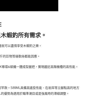
E
足木蝦釣所有需求。
邊就可以盡情享受木蝦釣之樂。
公斤的巨物等級軟絲都能因應。
載了X導環&碳纖一體成型握把，實現趨近高階機種的高性能。
竿款。S89ML具備高遠投性能、在岩岸等立腳點高的地方
3ML的優勢為適用於瞄準潮目或是強風時的滯線調整。