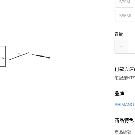
S79M
S86ML
數量
付款與運
宅配滿NT$
付款方式
品牌
信用卡一
SHIMAN
信用卡分
商品特色
3 期 
商品編號
6 期 
合作金