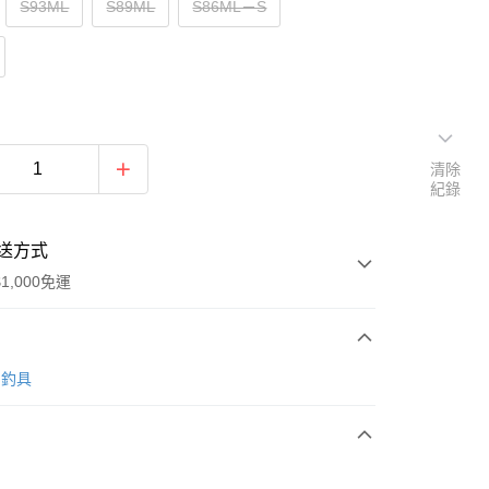
S93ML
S89ML
S86ML－S
清除
紀錄
送方式
1,000免運
次付款
O 釣具
期付款
0 利率 每期
NT$2,505
21家銀行
0 利率 每期
NT$1,252
21家銀行
庫商業銀行
第一商業銀行