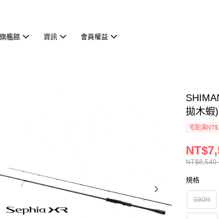
旗艦館
資訊
會員權益
SHIMA
拋木蝦)
宅配滿NT$
NT$7,
NT$8,540 
規格
S90H