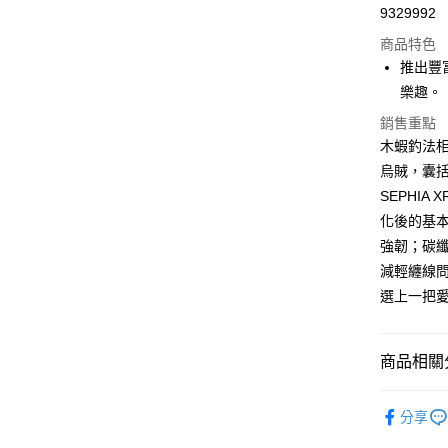
9329992
華南商
合作金
LINE Pay
上海商
商品特色
華南商
國泰世
推出豐
Apple Pay
上海商
臺灣中
樂趣。
國泰世
匯豐（
悠遊付
臺灣中
銷售重點
聯邦商
匯豐（
Google Pa
木蝦釣法
元大商
聯邦商
玉山商
烏賊，囊
元大商
全盈+PAY
台新國
SEPHI
玉山商
台灣樂
台新國
ATM付款
化後的基本
台灣樂
強韌；碳
減輕纏線問
運送方式
選上一把
新竹貨運
每筆NT$1
商品相關分
付款後門
釣魚 | 釣
免運費
分享