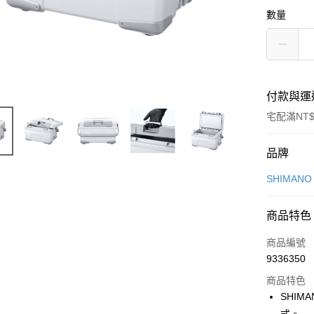
數量
付款與運
宅配滿NT$
付款方式
品牌
信用卡一
SHIMAN
信用卡分
商品特色
3 期 
商品編號
6 期 
合作金
9336350
華南商
合作金
LINE Pay
上海商
商品特色
華南商
國泰世
SHI
Apple Pay
上海商
臺灣中
國泰世