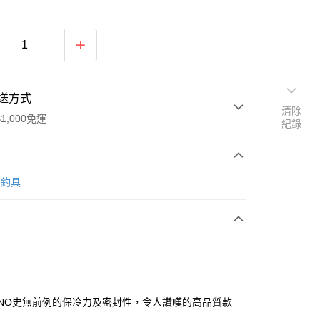
送方式
清除
1,000免運
紀錄
次付款
O 釣具
期付款
0 利率 每期
NT$5,368
21家銀行
0 利率 每期
NT$2,684
21家銀行
庫商業銀行
第一商業銀行
業銀行
彰化商業銀行
庫商業銀行
第一商業銀行
業儲蓄銀行
台北富邦商業銀行
業銀行
彰化商業銀行
華商業銀行
兆豐國際商業銀行
MANO史無前例的保冷力及密封性，令人讚嘆的高品質款
業儲蓄銀行
台北富邦商業銀行
小企業銀行
台中商業銀行
華商業銀行
兆豐國際商業銀行