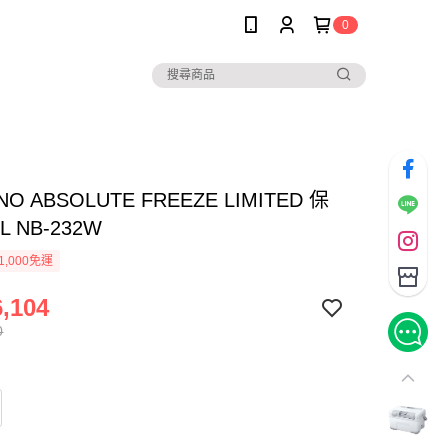
0
NO ABSOLUTE FREEZE LIMITED 保
L NB-232W
1,000免運
,104
0