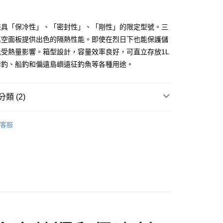
台灣）商業銀行
華泰商業銀行
小企業銀行
台中商業銀行
業銀行
遠東國際商業銀行
台灣）商業銀行
華泰商業銀行
y
兼具「保冷性」、「密封性」、「剛性」的限定型號。三
業銀行
永豐商業銀行
業銀行
遠東國際商業銀行
業銀行
星展（台灣）商業銀行
真空面板提供出色的隔熱性能。即使在烈日下也能保護儲
業銀行
永豐商業銀行
際商業銀行
中國信託商業銀行
免受熱量影響。箱型設計，容量效率良好，可直立存放1L
業銀行
星展（台灣）商業銀行
天信用卡公司
際商業銀行
中國信託商業銀行
岸釣、船釣和偏遠島嶼遠征釣魚等各種用途。
天信用卡公司
類 (2)
冰箱
ABSOLUTE FREEZE
客服
00，滿NT$1,000(含以上)免運費
冰箱
20L-39L
市自取