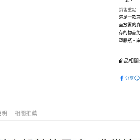
式。
匯豐（
悠遊付
臺灣中
銷售重點
聯邦商
匯豐（
Google Pa
這是一款
元大商
聯邦商
玉山商
面放置的
元大商
全盈+PAY
台新國
存的物品
玉山商
台灣樂
台新國
ATM付款
塑膠瓶。
台灣樂
運送方式
商品相關分
新竹貨運
釣魚 | 保
分享
每筆NT$1
釣魚 | 保
付款後門
免運費
說明
相關推薦