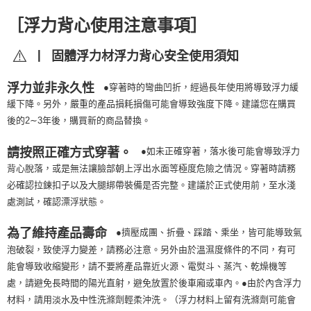
［浮力背心使用注意事項］
⚠️ I
固體浮力材浮力背心安全使用須知
浮力並非永久性
●穿著時的彎曲凹折，經過長年使用將導致浮力緩
緩下降。另外，嚴重的產品損耗損傷可能會導致強度下降。建議您在購買
後的2∼3年後，購買新的商品替換。
請按照正確方式穿著。
●如未正確穿著，落水後可能會導致浮力
背心脫落，或是無法讓臉部朝上浮出水面等極度危險之情況。穿著時請務
必確認拉鍊扣子以及大腿綁帶裝備是否完整。建議於正式使用前，至水淺
處測試，確認漂浮狀態。
為了維持產品壽命
●擠壓成團、折疊、踩踏、乘坐，皆可能導致氣
泡破裂，致使浮力變差，請務必注意。另外由於溫濕度條件的不同，有可
能會導致收縮變形，請不要將產品靠近火源、電熨斗、蒸汽、乾燥機等
處，請避免長時間的陽光直射，避免放置於後車廂或車內。●由於內含浮力
材料，請用淡水及中性洗滌劑輕柔沖洗。（浮力材料上留有洗滌劑可能會