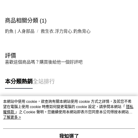
商品相關分類 (1)
釣魚 | 人身部品
救生衣.浮力背心.釣魚背心
評價
喜歡這個商品嗎？購買後給他一個好評吧
本分類熱銷
全站排行
本網站中使用 cookie，欲查詢有關本網站使用 cookie 方式之詳情，及若您不希
熱門標籤
望在電腦上使用 cookie 時應如何變更電腦的 cookie 設定，請參閱本網站「
隱私
權條款
」之 Cookie 聲明。您繼續使用本網站即表示您同意本公司得按本網站使
用條款之 Cookie 聲明使用 cookie。
了解更多 >
我知道了