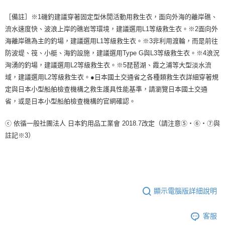
［備註］※1磯釣建議穿著固定型休閒活動用救生衣，面向外海的離岸礁、
流水速度快、波浪上岸的礁岩等環境，建議選用L1等級救生衣。※2面向外
海離岸礁為主的釣場，建議選用L1等級救生衣。※3非利用渡輪，而是前往
防波堤、筏、小艇、海釣設施，建議選用Type G與L3等級救生衣。※4浪況
洶湧的釣場，建議選用L2等級救生衣。※5琵琶湖、霞之浦等大型淡水流
域，建議選用L2等級救生衣。●日本國土交通省之各種類救生衣詳細穿著規
定與日本小型船舶檢查機構之救生護具性能基準，請瀏覽日本國土交通
省，或是日本小型船舶檢查機構的官網確認。
ⓒ 依循一般社團法人 日本釣用品工業會 2018.7改定（請注意⑤・⑥・⑦與
註記※3）
顯示電腦版詳細說明
客服