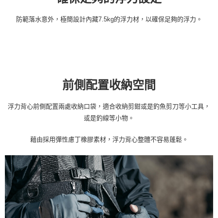
防範落水意外，極簡設計內藏7.5kg的浮力材，以確保足夠的浮力。
前側配置收納空間
浮力背心前側配置兩處收納口袋，適合收納剪鉗或是釣魚剪刀等小工具，
或是釣線等小物。
藉由採用彈性慮丁橡膠素材，浮力背心整體不容易蓬鬆。