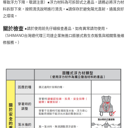
導致浮力下降，敬請注意）●浮力材料為可拆卸式之產品，請務必將浮力材
料拆卸下來，按照清洗說明進行清洗。●請保存於避免陽光直射，通風良好
之環境。
關於檢查
●請於使用前先仔細檢查產品，如有異常請勿使用。
（SHIMANO台灣總代理三司達企業無進口膨脹式救生衣販售與相關售後維
修服務。）