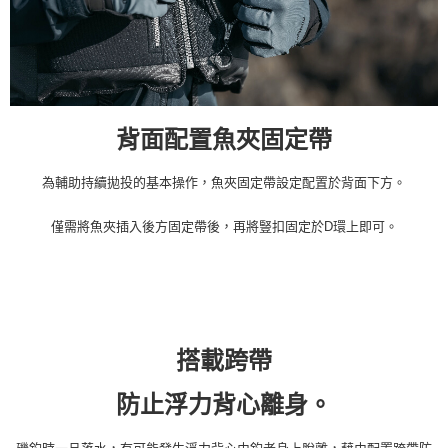
背面配置魚夾固定帶
為輔助持續拋投的基本操作，魚夾固定帶設定配置於背面下方。
僅需將魚夾插入後方固定帶後，再將豎扣固定於D環上即可。
搭載跨帶
防止浮力背心離身。