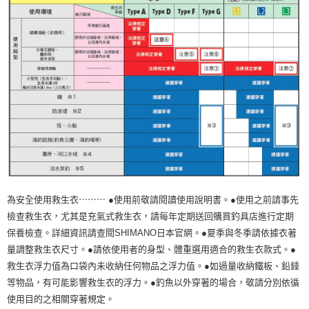
為安全使用救生衣⋯⋯⋯ ●使用前敬請閱讀使用說明書。●使用之前請事先
檢查救生衣，尤其是充氣式救生衣，請每年定期送回購買釣具店進行定期
保養檢查。詳細資訊請查閱SHIMANO日本官網。●夏季與冬季請依據衣著
量調整救生衣尺寸。●請依使用者的身型、體重選用適合的救生衣款式。●
救生衣浮力值為口袋內未收納任何物品之浮力值。●如過量收納鐵板、鉛錘
等物品，有可能影響救生衣的浮力。●釣魚以外穿著的場合，敬請分別依循
使用目的之相關穿著規定。