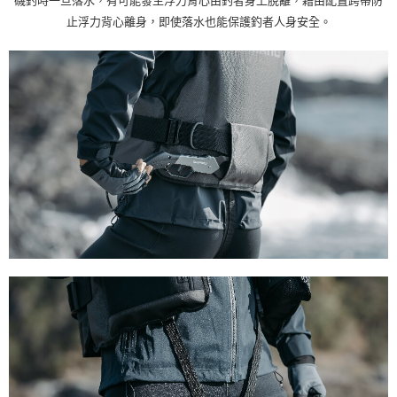
磯釣時一旦落水，有可能發生浮力背心由釣者身上脫離，藉由配置跨帶防
止浮力背心離身，即使落水也能保護釣者人身安全。