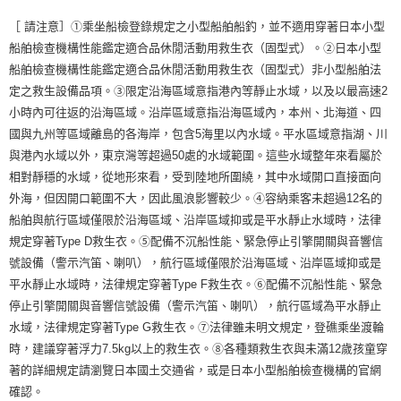
［ 請注意］①乘坐船檢登錄規定之小型船舶船釣，並不適用穿著日本小型
船舶檢查機構性能鑑定適合品休閒活動用救生衣（固型式）。②日本小型
船舶檢查機構性能鑑定適合品休閒活動用救生衣（固型式）非小型船舶法
定之救生設備品項。③限定沿海區域意指港內等靜止水域，以及以最高速2
小時內可往返的沿海區域。沿岸區域意指沿海區域內，本州、北海道、四
國與九州等區域離島的各海岸，包含5海里以內水域。平水區域意指湖、川
與港內水域以外，東京灣等超過50處的水域範圍。這些水域整年來看屬於
相對靜穩的水域，從地形來看，受到陸地所圍繞，其中水域開口直接面向
外海，但因開口範圍不大，因此風浪影響較少。④容納乘客未超過12名的
船舶與航行區域僅限於沿海區域、沿岸區域抑或是平水靜止水域時，法律
規定穿著Type D救生衣。⑤配備不沉船性能、緊急停止引擎開關與音響信
號設備（警示汽笛、喇叭），航行區域僅限於沿海區域、沿岸區域抑或是
平水靜止水域時，法律規定穿著Type F救生衣。⑥配備不沉船性能、緊急
停止引擎開關與音響信號設備（警示汽笛、喇叭），航行區域為平水靜止
水域，法律規定穿著Type G救生衣。⑦法律雖未明文規定，登礁乘坐渡輪
時，建議穿著浮力7.5kg以上的救生衣。⑧各種類救生衣與未滿12歲孩童穿
著的詳細規定請瀏覽日本國土交通省，或是日本小型船舶檢查機構的官網
確認。