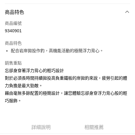
信用卡分期付款
3 期 0 利率 每期
NT$1,246
21家銀行
商品特色
6 期 0 利率 每期
NT$623
21家銀行
合作金庫商業銀行
第一商業銀行
商品編號
華南商業銀行
彰化商業銀行
合作金庫商業銀行
第一商業銀行
9340901
LINE Pay
上海商業儲蓄銀行
台北富邦商業銀行
華南商業銀行
彰化商業銀行
國泰世華商業銀行
兆豐國際商業銀行
Apple Pay
上海商業儲蓄銀行
台北富邦商業銀行
商品特色
臺灣中小企業銀行
台中商業銀行
國泰世華商業銀行
兆豐國際商業銀行
配合岩岸拋投作釣，高機能活動的極簡浮力背心。
匯豐（台灣）商業銀行
華泰商業銀行
悠遊付
臺灣中小企業銀行
台中商業銀行
聯邦商業銀行
遠東國際商業銀行
匯豐（台灣）商業銀行
華泰商業銀行
銷售重點
Google Pay
元大商業銀行
永豐商業銀行
聯邦商業銀行
遠東國際商業銀行
忘卻身穿著浮力背心的輕巧設計
玉山商業銀行
星展（台灣）商業銀行
元大商業銀行
永豐商業銀行
全盈+PAY
台新國際商業銀行
中國信託商業銀行
對於必須長時間持續拋投高負重鐵板的岸拋釣來說，疲勞引起的體
玉山商業銀行
星展（台灣）商業銀行
台灣樂天信用卡公司
力負擔是最大勁敵。
台新國際商業銀行
中國信託商業銀行
ATM付款
台灣樂天信用卡公司
藉由毫無多餘配置的極簡設計，讓您體驗忘卻身穿浮力背心般的輕
巧服飾。
運送方式
新竹貨運
每筆NT$100，滿NT$1,000(含以上)免運費
詳細說明
相關推薦
付款後門市自取