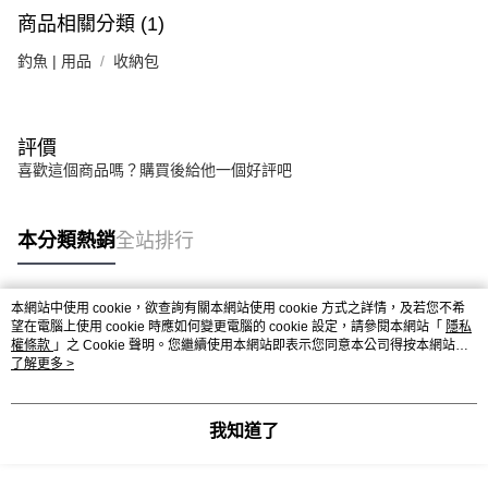
商品相關分類 (1)
釣魚 | 用品
收納包
評價
喜歡這個商品嗎？購買後給他一個好評吧
本分類熱銷
全站排行
本網站中使用 cookie，欲查詢有關本網站使用 cookie 方式之詳情，及若您不希
熱門標籤
望在電腦上使用 cookie 時應如何變更電腦的 cookie 設定，請參閱本網站「
隱私
權條款
」之 Cookie 聲明。您繼續使用本網站即表示您同意本公司得按本網站使
用條款之 Cookie 聲明使用 cookie。
了解更多 >
我知道了