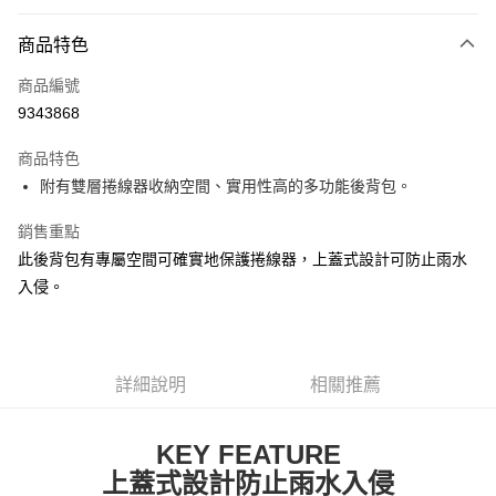
信用卡分期付款
3 期 0 利率 每期
NT$1,768
21家銀行
商品特色
6 期 0 利率 每期
NT$884
21家銀行
合作金庫商業銀行
第一商業銀行
商品編號
華南商業銀行
彰化商業銀行
合作金庫商業銀行
第一商業銀行
9343868
LINE Pay
上海商業儲蓄銀行
台北富邦商業銀行
華南商業銀行
彰化商業銀行
國泰世華商業銀行
兆豐國際商業銀行
Apple Pay
上海商業儲蓄銀行
台北富邦商業銀行
商品特色
臺灣中小企業銀行
台中商業銀行
國泰世華商業銀行
兆豐國際商業銀行
附有雙層捲線器收納空間、實用性高的多功能後背包。
匯豐（台灣）商業銀行
華泰商業銀行
悠遊付
臺灣中小企業銀行
台中商業銀行
聯邦商業銀行
遠東國際商業銀行
匯豐（台灣）商業銀行
華泰商業銀行
銷售重點
Google Pay
元大商業銀行
永豐商業銀行
聯邦商業銀行
遠東國際商業銀行
此後背包有專屬空間可確實地保護捲線器，上蓋式設計可防止雨水
玉山商業銀行
星展（台灣）商業銀行
元大商業銀行
永豐商業銀行
全盈+PAY
台新國際商業銀行
中國信託商業銀行
入侵。
玉山商業銀行
星展（台灣）商業銀行
台灣樂天信用卡公司
台新國際商業銀行
中國信託商業銀行
ATM付款
台灣樂天信用卡公司
運送方式
詳細說明
相關推薦
7-11取貨(快速到店)
每筆NT$100，滿NT$1,000(含以上)免運費
KEY FEATURE
上蓋式設計防止雨水入侵
新竹貨運