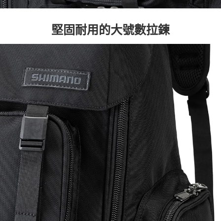
堅固耐用的大號數拉鍊