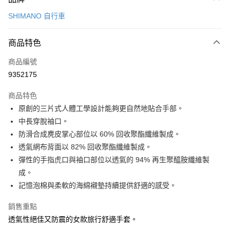
信用卡一次付款
SHIMANO 自行車
信用卡分期付款
3 期 0 利率 每期
NT$300
21家銀行
商品特色
6 期 0 利率 每期
NT$150
21家銀行
合作金庫商業銀行
第一商業銀行
商品編號
華南商業銀行
彰化商業銀行
合作金庫商業銀行
第一商業銀行
9352175
LINE Pay
上海商業儲蓄銀行
台北富邦商業銀行
華南商業銀行
彰化商業銀行
國泰世華商業銀行
兆豐國際商業銀行
Apple Pay
上海商業儲蓄銀行
台北富邦商業銀行
商品特色
臺灣中小企業銀行
台中商業銀行
國泰世華商業銀行
兆豐國際商業銀行
原創的三片式人體工學設計能夠更自然地貼合手部。
匯豐（台灣）商業銀行
華泰商業銀行
悠遊付
臺灣中小企業銀行
台中商業銀行
中長穿脫袖口。
聯邦商業銀行
遠東國際商業銀行
匯豐（台灣）商業銀行
華泰商業銀行
Google Pay
元大商業銀行
永豐商業銀行
防滑合成麂皮掌心部位以 60% 回收聚酯纖維製成。
聯邦商業銀行
遠東國際商業銀行
玉山商業銀行
星展（台灣）商業銀行
透氣網布背面以 82% 回收聚酯纖維製成。
元大商業銀行
永豐商業銀行
全盈+PAY
台新國際商業銀行
中國信託商業銀行
玉山商業銀行
星展（台灣）商業銀行
彈性的手指虎口與袖口部位以透氣的 94% 再生聚醯胺纖維製
台灣樂天信用卡公司
台新國際商業銀行
中國信託商業銀行
ATM付款
成。
台灣樂天信用卡公司
記憶泡棉與柔軟的海綿襯墊持續提供舒適的感受。
運送方式
銷售重點
7-11取貨(快速到店)
透氣性絕佳又防震的女款旅行舒適手套。
每筆NT$100，滿NT$1,000(含以上)免運費