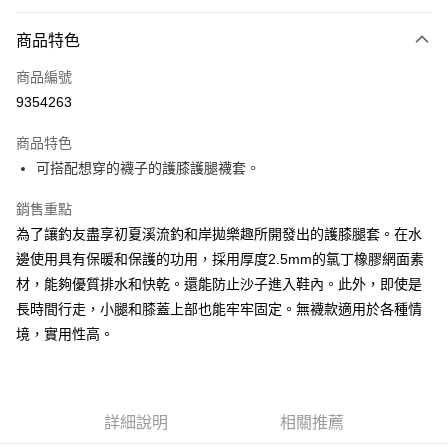
信用卡分期付款
3 期 0 利率 每期
NT$803
21家銀行
商品特色
6 期 0 利率 每期
NT$401
21家銀行
合作金庫商業銀行
第一商業銀行
商品編號
華南商業銀行
彰化商業銀行
合作金庫商業銀行
第一商業銀行
9354263
LINE Pay
上海商業儲蓄銀行
台北富邦商業銀行
華南商業銀行
彰化商業銀行
國泰世華商業銀行
兆豐國際商業銀行
Apple Pay
上海商業儲蓄銀行
台北富邦商業銀行
商品特色
臺灣中小企業銀行
台中商業銀行
國泰世華商業銀行
兆豐國際商業銀行
可搭配想穿的襪子的護膝護腿襪套。
匯豐（台灣）商業銀行
華泰商業銀行
悠遊付
臺灣中小企業銀行
台中商業銀行
聯邦商業銀行
遠東國際商業銀行
匯豐（台灣）商業銀行
華泰商業銀行
銷售重點
Google Pay
元大商業銀行
永豐商業銀行
聯邦商業銀行
遠東國際商業銀行
為了讓釣友盡享初夏溪流釣和岸拋樂趣所開發出的護膝腿套。在水
玉山商業銀行
星展（台灣）商業銀行
元大商業銀行
永豐商業銀行
全盈+PAY
台新國際商業銀行
中國信託商業銀行
邊使用具有保暖和保護的功用，採用厚度2.5mm的氯丁橡膠網面素
玉山商業銀行
星展（台灣）商業銀行
台灣樂天信用卡公司
材，能夠優質排水和快乾。還能防止沙子進入鞋內。此外，即使是
台新國際商業銀行
中國信託商業銀行
ATM付款
台灣樂天信用卡公司
長時間行走，小腿和膝蓋上部也能牢牢固定。無襪款適用於各種情
境，實用性高。
運送方式
7-11取貨(快速到店)
每筆NT$100，滿NT$1,000(含以上)免運費
詳細說明
相關推薦
新竹貨運