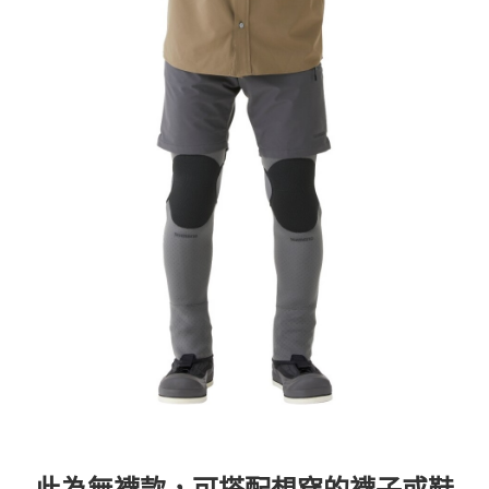
此為無襪款，可搭配想穿的襪子或鞋