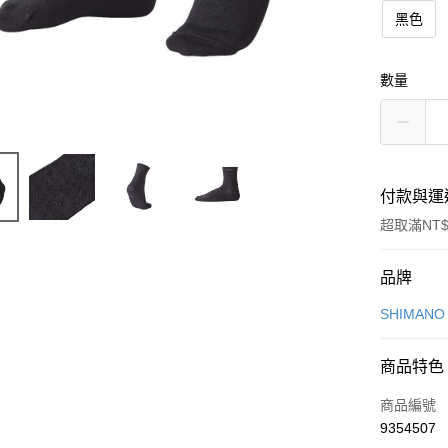
黑色
數量
付款與運
超取滿NT$
付款方式
品牌
信用卡一
SHIMAN
信用卡分
商品特色
3 期 
商品編號
6 期 
合作金
9354507
華南商
合作金