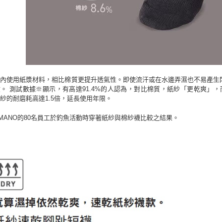
維內使用紙漿材料，相比棉質更提升透氣性。即使流汗或在水邊弄濕也不易產生
。 測試數據※顯示，有高達91.4%的人認為，對比棉質，紙紗「更乾爽」，
紗的耐磨耗高達1.5倍，延長使用年限。
IMANO的80名員工於釣魚活動時穿著紙紗與棉紗襪比較之結果。