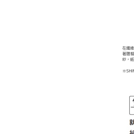
在纖
著體驗
紗，紙
※SH