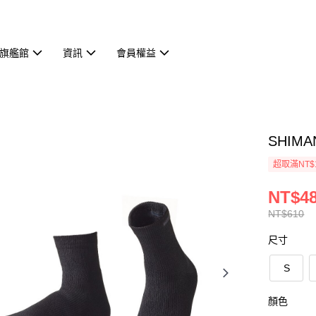
旗艦館
資訊
會員權益
SHIM
超取滿NT$
NT$48
NT$610
尺寸
S
顏色