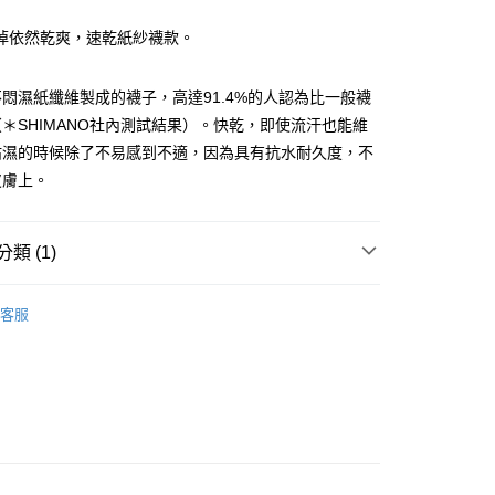
業儲蓄銀行
台北富邦商業銀行
業銀行
彰化商業銀行
華商業銀行
兆豐國際商業銀行
掉依然乾爽，速乾紙紗襪款。
業儲蓄銀行
台北富邦商業銀行
小企業銀行
台中商業銀行
華商業銀行
兆豐國際商業銀行
台灣）商業銀行
華泰商業銀行
小企業銀行
台中商業銀行
悶濕紙纖維製成的襪子，高達91.4%的人認為比一般襪
業銀行
遠東國際商業銀行
台灣）商業銀行
華泰商業銀行
y
＊SHIMANO社內測試結果）。快乾，即使流汗也能維
業銀行
永豐商業銀行
業銀行
遠東國際商業銀行
業銀行
星展（台灣）商業銀行
沾濕的時候除了不易感到不適，因為具有抗水耐久度，不
業銀行
永豐商業銀行
際商業銀行
中國信託商業銀行
皮膚上。
業銀行
星展（台灣）商業銀行
天信用卡公司
際商業銀行
中國信託商業銀行
天信用卡公司
類 (1)
身部品
鞋類.襪
客服
(快速到店)
00，滿NT$1,000(含以上)免運費
00，滿NT$1,000(含以上)免運費
市自取