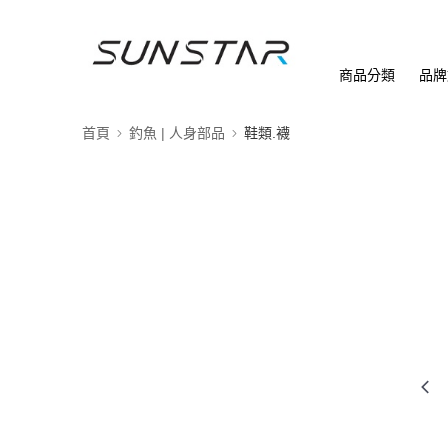
商品分類
品牌
首頁
釣魚 | 人身部品
鞋類.襪