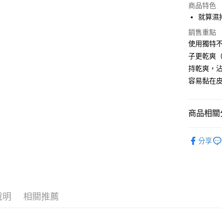
LINE Pay
上海商
商品特色
華南商
國泰世
就算濕
Apple Pay
上海商
臺灣中
國泰世
銷售重點
匯豐（
悠遊付
臺灣中
使用獨特不
聯邦商
匯豐（
Google Pa
子更乾爽（
元大商
聯邦商
玉山商
持乾爽，
元大商
全盈+PAY
台新國
容易黏在
玉山商
台灣樂
台新國
ATM付款
台灣樂
商品相關分
運送方式
釣魚 | 人
分享
7-11取貨
每筆NT$1
新竹貨運
每筆NT$1
說明
相關推薦
付款後門
免運費