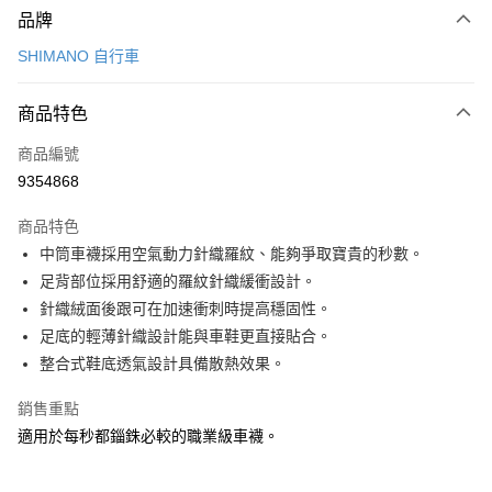
品牌
信用卡一次付款
SHIMANO 自行車
信用卡分期付款
3 期 0 利率 每期
NT$246
21家銀行
商品特色
6 期 0 利率 每期
NT$123
21家銀行
合作金庫商業銀行
第一商業銀行
商品編號
華南商業銀行
彰化商業銀行
合作金庫商業銀行
第一商業銀行
9354868
LINE Pay
上海商業儲蓄銀行
台北富邦商業銀行
華南商業銀行
彰化商業銀行
國泰世華商業銀行
兆豐國際商業銀行
Apple Pay
上海商業儲蓄銀行
台北富邦商業銀行
商品特色
臺灣中小企業銀行
台中商業銀行
國泰世華商業銀行
兆豐國際商業銀行
中筒車襪採用空氣動力針織羅紋、能夠爭取寶貴的秒數。
匯豐（台灣）商業銀行
華泰商業銀行
悠遊付
臺灣中小企業銀行
台中商業銀行
足背部位採用舒適的羅紋針織緩衝設計。
聯邦商業銀行
遠東國際商業銀行
匯豐（台灣）商業銀行
華泰商業銀行
Google Pay
元大商業銀行
永豐商業銀行
針織絨面後跟可在加速衝刺時提高穩固性。
聯邦商業銀行
遠東國際商業銀行
玉山商業銀行
星展（台灣）商業銀行
足底的輕薄針織設計能與車鞋更直接貼合。
元大商業銀行
永豐商業銀行
全盈+PAY
台新國際商業銀行
中國信託商業銀行
玉山商業銀行
星展（台灣）商業銀行
整合式鞋底透氣設計具備散熱效果。
台灣樂天信用卡公司
台新國際商業銀行
中國信託商業銀行
ATM付款
台灣樂天信用卡公司
銷售重點
適用於每秒都錙銖必較的職業級車襪。
運送方式
7-11取貨(快速到店)