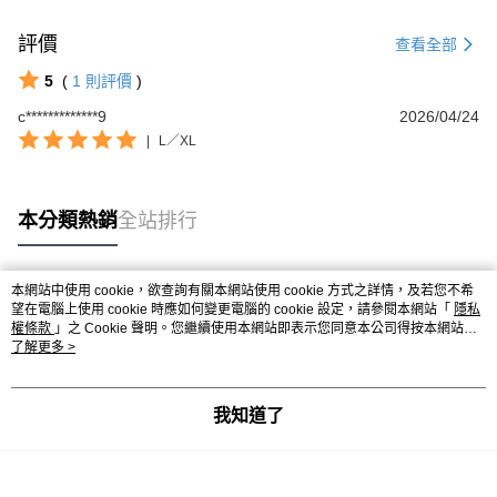
評價
查看全部
5
(
1
則評價
)
c*************9
2026/04/24
|
L／XL
本分類熱銷
全站排行
本網站中使用 cookie，欲查詢有關本網站使用 cookie 方式之詳情，及若您不希
熱門標籤
望在電腦上使用 cookie 時應如何變更電腦的 cookie 設定，請參閱本網站「
隱私
權條款
」之 Cookie 聲明。您繼續使用本網站即表示您同意本公司得按本網站使
用條款之 Cookie 聲明使用 cookie。
了解更多 >
我知道了