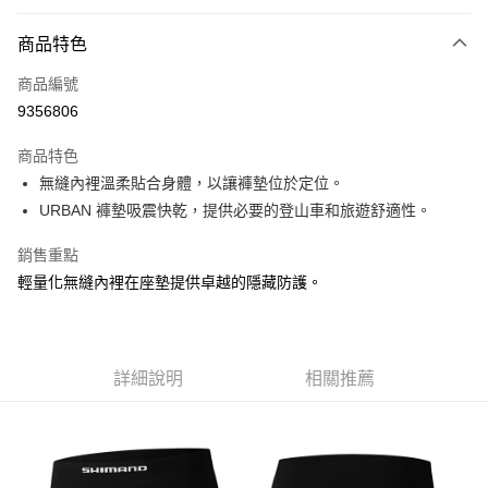
信用卡分期付款
3 期 0 利率 每期
NT$443
21家銀行
商品特色
6 期 0 利率 每期
NT$221
21家銀行
合作金庫商業銀行
第一商業銀行
商品編號
華南商業銀行
彰化商業銀行
合作金庫商業銀行
第一商業銀行
9356806
LINE Pay
上海商業儲蓄銀行
台北富邦商業銀行
華南商業銀行
彰化商業銀行
國泰世華商業銀行
兆豐國際商業銀行
Apple Pay
上海商業儲蓄銀行
台北富邦商業銀行
商品特色
臺灣中小企業銀行
台中商業銀行
國泰世華商業銀行
兆豐國際商業銀行
無縫內裡溫柔貼合身體，以讓褲墊位於定位。
匯豐（台灣）商業銀行
華泰商業銀行
悠遊付
臺灣中小企業銀行
台中商業銀行
URBAN 褲墊吸震快乾，提供必要的登山車和旅遊舒適性。
聯邦商業銀行
遠東國際商業銀行
匯豐（台灣）商業銀行
華泰商業銀行
Google Pay
元大商業銀行
永豐商業銀行
聯邦商業銀行
遠東國際商業銀行
銷售重點
玉山商業銀行
星展（台灣）商業銀行
元大商業銀行
永豐商業銀行
全盈+PAY
台新國際商業銀行
中國信託商業銀行
輕量化無縫內裡在座墊提供卓越的隱藏防護。
玉山商業銀行
星展（台灣）商業銀行
台灣樂天信用卡公司
台新國際商業銀行
中國信託商業銀行
ATM付款
台灣樂天信用卡公司
運送方式
詳細說明
相關推薦
7-11取貨(快速到店)
每筆NT$100，滿NT$1,000(含以上)免運費
新竹貨運