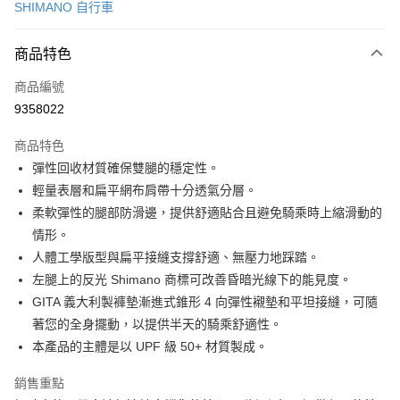
SHIMANO 自行車
信用卡分期付款
3 期 0 利率 每期
NT$723
21家銀行
商品特色
6 期 0 利率 每期
NT$361
21家銀行
合作金庫商業銀行
第一商業銀行
商品編號
華南商業銀行
彰化商業銀行
合作金庫商業銀行
第一商業銀行
9358022
LINE Pay
上海商業儲蓄銀行
台北富邦商業銀行
華南商業銀行
彰化商業銀行
國泰世華商業銀行
兆豐國際商業銀行
Apple Pay
上海商業儲蓄銀行
台北富邦商業銀行
商品特色
臺灣中小企業銀行
台中商業銀行
國泰世華商業銀行
兆豐國際商業銀行
彈性回收材質確保雙腿的穩定性。
匯豐（台灣）商業銀行
華泰商業銀行
悠遊付
臺灣中小企業銀行
台中商業銀行
輕量表層和扁平網布肩帶十分透氣分層。
聯邦商業銀行
遠東國際商業銀行
匯豐（台灣）商業銀行
華泰商業銀行
Google Pay
元大商業銀行
永豐商業銀行
柔軟彈性的腿部防滑邊，提供舒適貼合且避免騎乘時上縮滑動的
聯邦商業銀行
遠東國際商業銀行
玉山商業銀行
星展（台灣）商業銀行
情形。
元大商業銀行
永豐商業銀行
全盈+PAY
台新國際商業銀行
中國信託商業銀行
玉山商業銀行
星展（台灣）商業銀行
人體工學版型與扁平接縫支撐舒適、無壓力地踩踏。
台灣樂天信用卡公司
台新國際商業銀行
中國信託商業銀行
ATM付款
左腿上的反光 Shimano 商標可改善昏暗光線下的能見度。
台灣樂天信用卡公司
GITA 義大利製褲墊漸進式錐形 4 向彈性襯墊和平坦接縫，可隨
運送方式
著您的全身擺動，以提供半天的騎乘舒適性。
本產品的主體是以 UPF 級 50+ 材質製成。
7-11取貨(快速到店)
每筆NT$100，滿NT$1,000(含以上)免運費
銷售重點