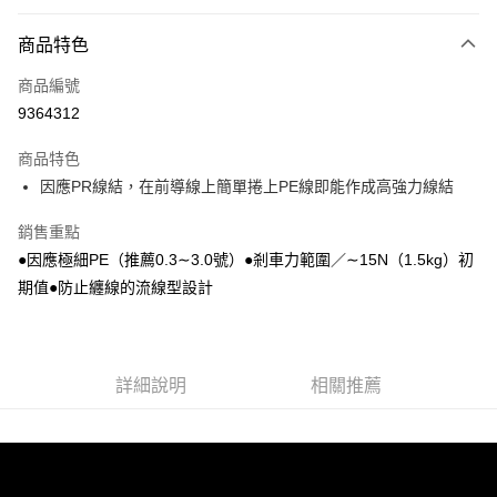
信用卡分期付款
3 期 0 利率 每期
NT$352
21家銀行
商品特色
6 期 0 利率 每期
NT$176
21家銀行
合作金庫商業銀行
第一商業銀行
商品編號
華南商業銀行
彰化商業銀行
合作金庫商業銀行
第一商業銀行
9364312
LINE Pay
上海商業儲蓄銀行
台北富邦商業銀行
華南商業銀行
彰化商業銀行
國泰世華商業銀行
兆豐國際商業銀行
Apple Pay
上海商業儲蓄銀行
台北富邦商業銀行
商品特色
臺灣中小企業銀行
台中商業銀行
國泰世華商業銀行
兆豐國際商業銀行
因應PR線結，在前導線上簡單捲上PE線即能作成高強力線結
匯豐（台灣）商業銀行
華泰商業銀行
悠遊付
臺灣中小企業銀行
台中商業銀行
聯邦商業銀行
遠東國際商業銀行
匯豐（台灣）商業銀行
華泰商業銀行
銷售重點
Google Pay
元大商業銀行
永豐商業銀行
聯邦商業銀行
遠東國際商業銀行
●因應極細PE（推薦0.3∼3.0號）●剎車力範圍／∼15N（1.5kg）初
玉山商業銀行
星展（台灣）商業銀行
元大商業銀行
永豐商業銀行
全盈+PAY
台新國際商業銀行
中國信託商業銀行
期值●防止纏線的流線型設計
玉山商業銀行
星展（台灣）商業銀行
台灣樂天信用卡公司
台新國際商業銀行
中國信託商業銀行
ATM付款
台灣樂天信用卡公司
運送方式
詳細說明
相關推薦
7-11取貨(快速到店)
每筆NT$100，滿NT$1,000(含以上)免運費
新竹貨運