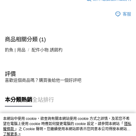
客服
商品相關分類 (1)
釣魚 | 用品
配件小物.誘餌杓
評價
喜歡這個商品嗎？購買後給他一個好評吧
本分類熱銷
全站排行
本網站中使用 cookie，欲查詢有關本網站使用 cookie 方式之詳情，及若您不希
熱門標籤
望在電腦上使用 cookie 時應如何變更電腦的 cookie 設定，請參閱本網站「
隱私
權條款
」之 Cookie 聲明。您繼續使用本網站即表示您同意本公司得按本網站使
用條款之 Cookie 聲明使用 cookie。
了解更多 >