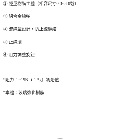
② 輕量樹脂主體（相容尺寸0.3~3.0號）
鋁合金線軸
③
④ 流線型設計，防止線纏結
⑤ 止線環
⑥ 阻力調整旋鈕
*阻力：~15N（ 1.5g）初始值
*本體：玻璃強化樹脂