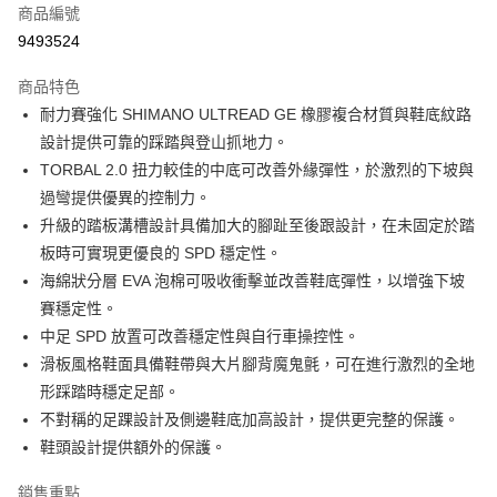
商品編號
每筆NT$100，滿NT$1,000(含以上)免運費
9493524
新竹貨運
商品特色
每筆NT$100，滿NT$1,000(含以上)免運費
耐力賽強化 SHIMANO ULTREAD GE 橡膠複合材質與鞋底紋路
付款後門市自取
設計提供可靠的踩踏與登山抓地力。
免運費
TORBAL 2.0 扭力較佳的中底可改善外緣彈性，於激烈的下坡與
過彎提供優異的控制力。
升級的踏板溝槽設計具備加大的腳趾至後跟設計，在未固定於踏
板時可實現更優良的 SPD 穩定性。
海綿狀分層 EVA 泡棉可吸收衝擊並改善鞋底彈性，以增強下坡
賽穩定性。
中足 SPD 放置可改善穩定性與自行車操控性。
滑板風格鞋面具備鞋帶與大片腳背魔鬼氈，可在進行激烈的全地
形踩踏時穩定足部。
不對稱的足踝設計及側邊鞋底加高設計，提供更完整的保護。
鞋頭設計提供額外的保護。
銷售重點