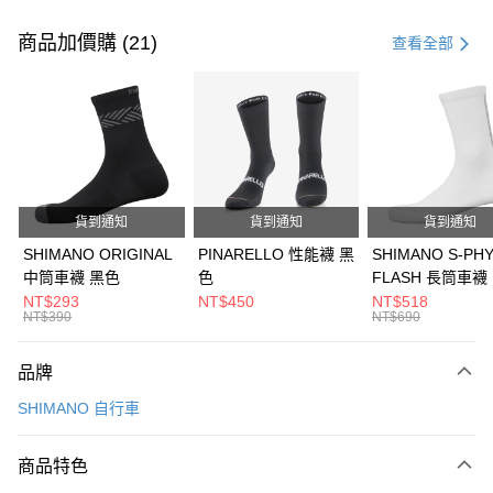
付款方式
信用卡一次付款
商品加價購 (21)
查看全部
信用卡分期付款
3 期 0 利率 每期
NT$1,800
21家銀行
6 期 0 利率 每期
NT$900
21家銀行
合作金庫商業銀行
第一商業銀行
華南商業銀行
彰化商業銀行
合作金庫商業銀行
第一商業銀行
LINE Pay
上海商業儲蓄銀行
台北富邦商業銀行
華南商業銀行
彰化商業銀行
國泰世華商業銀行
兆豐國際商業銀行
貨到通知
貨到通知
貨到通知
Apple Pay
上海商業儲蓄銀行
台北富邦商業銀行
臺灣中小企業銀行
台中商業銀行
國泰世華商業銀行
兆豐國際商業銀行
SHIMANO ORIGINAL
PINARELLO 性能襪 黑
SHIMANO S-PH
匯豐（台灣）商業銀行
華泰商業銀行
悠遊付
臺灣中小企業銀行
台中商業銀行
中筒車襪 黑色
色
FLASH 長筒車襪
聯邦商業銀行
遠東國際商業銀行
匯豐（台灣）商業銀行
華泰商業銀行
NT$293
NT$450
NT$518
Google Pay
元大商業銀行
永豐商業銀行
NT$390
NT$690
聯邦商業銀行
遠東國際商業銀行
玉山商業銀行
星展（台灣）商業銀行
元大商業銀行
永豐商業銀行
全盈+PAY
台新國際商業銀行
中國信託商業銀行
玉山商業銀行
星展（台灣）商業銀行
品牌
台灣樂天信用卡公司
台新國際商業銀行
中國信託商業銀行
ATM付款
SHIMANO 自行車
台灣樂天信用卡公司
運送方式
商品特色
7-11取貨(快速到店)