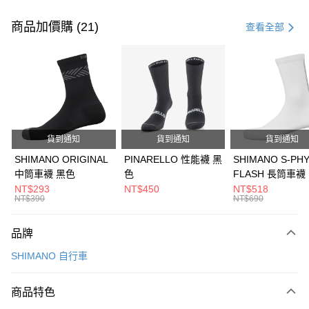
付款方式
信用卡一次付款
商品加價購 (21)
查看全部
信用卡分期付款
3 期 0 利率 每期
NT$2,100
21家銀行
6 期 0 利率 每期
NT$1,050
21家銀行
合作金庫商業銀行
第一商業銀行
華南商業銀行
彰化商業銀行
合作金庫商業銀行
第一商業銀行
LINE Pay
上海商業儲蓄銀行
台北富邦商業銀行
華南商業銀行
彰化商業銀行
國泰世華商業銀行
兆豐國際商業銀行
貨到通知
貨到通知
貨到通知
Apple Pay
上海商業儲蓄銀行
台北富邦商業銀行
臺灣中小企業銀行
台中商業銀行
國泰世華商業銀行
兆豐國際商業銀行
SHIMANO ORIGINAL
PINARELLO 性能襪 黑
SHIMANO S-PH
匯豐（台灣）商業銀行
華泰商業銀行
悠遊付
臺灣中小企業銀行
台中商業銀行
中筒車襪 黑色
色
FLASH 長筒車襪
聯邦商業銀行
遠東國際商業銀行
匯豐（台灣）商業銀行
華泰商業銀行
NT$293
NT$450
NT$518
Google Pay
元大商業銀行
永豐商業銀行
NT$390
NT$690
聯邦商業銀行
遠東國際商業銀行
玉山商業銀行
星展（台灣）商業銀行
元大商業銀行
永豐商業銀行
全盈+PAY
台新國際商業銀行
中國信託商業銀行
玉山商業銀行
星展（台灣）商業銀行
品牌
台灣樂天信用卡公司
台新國際商業銀行
中國信託商業銀行
ATM付款
SHIMANO 自行車
台灣樂天信用卡公司
運送方式
商品特色
7-11取貨(快速到店)