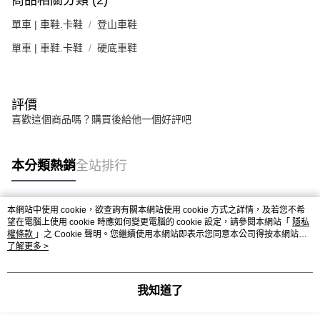
商品相關分類 (2)
單車 | 車鞋.卡鞋
登山車鞋
單車 | 車鞋.卡鞋
硬底車鞋
評價
喜歡這個商品嗎？購買後給他一個好評吧
本分類熱銷
全站排行
本網站中使用 cookie，欲查詢有關本網站使用 cookie 方式之詳情，及若您不希
熱門標籤
望在電腦上使用 cookie 時應如何變更電腦的 cookie 設定，請參閱本網站「
隱私
權條款
」之 Cookie 聲明。您繼續使用本網站即表示您同意本公司得按本網站使
用條款之 Cookie 聲明使用 cookie。
了解更多 >
我知道了