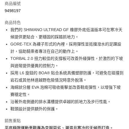
商品編號
每筆NT$100，滿NT$1,000(含以上)免運費
9498197
新竹貨運
商品特色
每筆NT$100，滿NT$1,000(含以上)免運費
我們的 SHIMANO ULTREAD GF 橡膠外底低溫版本可在寒冷天
付款後門市自取
候提供更貼合、更穩固的踩踏抓地力。
免運費
GORE-TEX 為襪子形式的內裡，採用彈性並抵擋潑水的足踝設
計，協助騎乘者專注在自己的動作上。
TORBAL 2.0 扭力較佳的支撐板可改善外緣彈性，於激烈的下坡
與過彎提供優異的控制力。
採用 L6 旋鈕的 BOA® 貼合系統具備塑膠防護，可避免在碰撞到
岩石或其他林道越野危險情況時意外脫落。
海綿狀分層 EVA 泡棉可吸收衝擊並改善鞋底彈性，以增強下坡
賽穩定性。
沿著外底側邊的排水溝槽提供卓越的抓地力及步行性能。
鞋頭設計提供額外的保護。
銷售重點
平底極限運動車鞋專為克服惡劣、潮濕且寒冷的天候而打造。