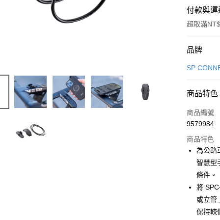
付款與運
超取滿NT$
付款方式
品牌
信用卡一
SP CON
信用卡分
商品特色
3 期 
商品編號
6 期 
合作金
9579984
華南商
合作金
LINE Pay
上海商
商品特色
華南商
國泰世
為公路車
Apple Pay
上海商
臺灣中
智慧型
國泰世
匯豐（
悠遊付
臺灣中
條件。
聯邦商
匯豐（
將 SP
Google Pa
元大商
聯邦商
或立管上
玉山商
元大商
全盈+PAY
台新國
保持較
玉山商