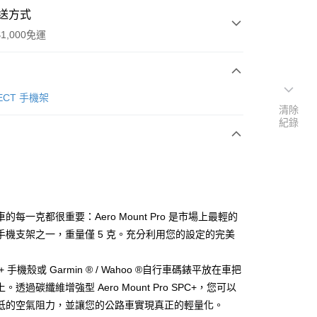
送方式
1,000免運
次付款
NECT 手機架
清除
紀錄
期付款
0 利率 每期
NT$310
21家銀行
0 利率 每期
NT$155
21家銀行
庫商業銀行
第一商業銀行
業銀行
彰化商業銀行
庫商業銀行
第一商業銀行
業儲蓄銀行
台北富邦商業銀行
業銀行
彰化商業銀行
華商業銀行
兆豐國際商業銀行
的每一克都很重要：Aero Mount Pro 是市場上最輕的
業儲蓄銀行
台北富邦商業銀行
小企業銀行
台中商業銀行
手機支架之一，重量僅 5 克。充分利用您的設定的完美
華商業銀行
兆豐國際商業銀行
台灣）商業銀行
華泰商業銀行
小企業銀行
台中商業銀行
業銀行
遠東國際商業銀行
台灣）商業銀行
華泰商業銀行
C+ 手機殼或 Garmin ® / Wahoo ®自行車碼錶平放在車把
y
業銀行
永豐商業銀行
業銀行
遠東國際商業銀行
。透過碳纖維增強型 Aero Mount Pro SPC+，您可以
業銀行
星展（台灣）商業銀行
業銀行
永豐商業銀行
際商業銀行
中國信託商業銀行
低的空氣阻力，並讓您的公路車實現真正的輕量化。
業銀行
星展（台灣）商業銀行