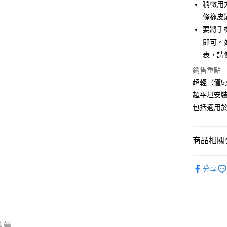
台灣樂
稍微用力
台新國
ATM付款
台灣樂
條橡皮
要將手
運送方式
即可。如
表，請
7-11取貨
每筆NT$1
銷售重點
超輕（僅5
新竹貨運
超平坦安
每筆NT$1
包括適用於 
付款後門
免運費
商品相關分
手機架安
分享
手機架安
推薦