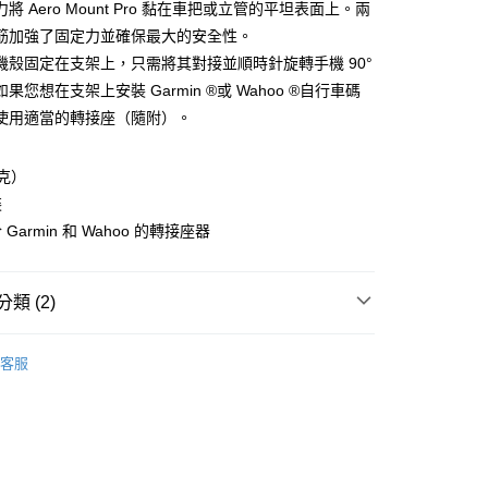
天信用卡公司
將 Aero Mount Pro 黏在車把或立管的平坦表面上。兩
際商業銀行
中國信託商業銀行
天信用卡公司
筋加強了固定力並確保最大的安全性。
機殼固定在支架上，只需將其對接並順時針旋轉手機 90°
果您想在支架上安裝 Garmin ®或 Wahoo ®自行車碼
使用適當的轉接座（隨附）。
(快速到店)
00，滿NT$1,000(含以上)免運費
克）
裝
00，滿NT$1,000(含以上)免運費
Garmin 和 Wahoo 的轉接座器
市自取
類 (2)
裝系統
固定座
客服
裝系統
自行車用