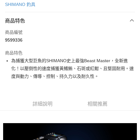
SHIMANO 釣具
信用卡分期付款
3 期 0 利率 每期
NT$12,150
21家銀行
商品特色
6 期 0 利率 每期
NT$6,075
21家銀行
合作金庫商業銀行
第一商業銀行
商品編號
華南商業銀行
彰化商業銀行
合作金庫商業銀行
第一商業銀行
9599336
LINE Pay
上海商業儲蓄銀行
台北富邦商業銀行
華南商業銀行
彰化商業銀行
國泰世華商業銀行
兆豐國際商業銀行
Apple Pay
上海商業儲蓄銀行
台北富邦商業銀行
商品特色
臺灣中小企業銀行
台中商業銀行
國泰世華商業銀行
兆豐國際商業銀行
為捕獲大型巨魚的SHIMANO史上最強Beast Master，全新進
匯豐（台灣）商業銀行
華泰商業銀行
悠遊付
臺灣中小企業銀行
台中商業銀行
化！以壓倒性的速度捕獲黃鰭鮪、石斑或紅魽、且堅固耐用。速
聯邦商業銀行
遠東國際商業銀行
匯豐（台灣）商業銀行
華泰商業銀行
Google Pay
元大商業銀行
永豐商業銀行
度與動力、傳導、控制、持久力以及耐久性。
聯邦商業銀行
遠東國際商業銀行
玉山商業銀行
星展（台灣）商業銀行
元大商業銀行
永豐商業銀行
全盈+PAY
台新國際商業銀行
中國信託商業銀行
玉山商業銀行
星展（台灣）商業銀行
台灣樂天信用卡公司
台新國際商業銀行
中國信託商業銀行
ATM付款
詳細說明
相關推薦
台灣樂天信用卡公司
運送方式
7-11取貨(快速到店)
每筆NT$100，滿NT$1,000(含以上)免運費