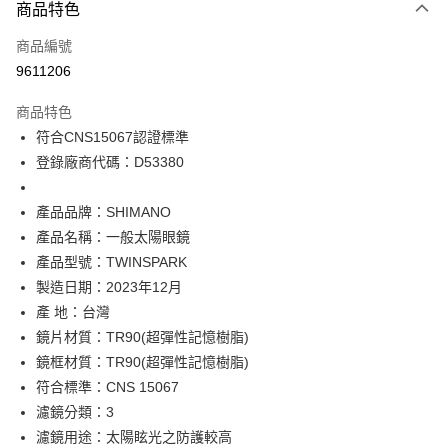
3 期 0 利率 每期
NT$373
21家銀行
商品特色
6 期 0 利率 每期
NT$186
21家銀行
合作金庫商業銀行
第一商業銀行
商品編號
華南商業銀行
彰化商業銀行
合作金庫商業銀行
第一商業銀行
9611206
LINE Pay
上海商業儲蓄銀行
台北富邦商業銀行
華南商業銀行
彰化商業銀行
國泰世華商業銀行
兆豐國際商業銀行
Apple Pay
上海商業儲蓄銀行
台北富邦商業銀行
商品特色
臺灣中小企業銀行
台中商業銀行
國泰世華商業銀行
兆豐國際商業銀行
符合CNS15067認證標準
匯豐（台灣）商業銀行
華泰商業銀行
悠遊付
臺灣中小企業銀行
台中商業銀行
登錄廠商代碼：D53380
聯邦商業銀行
遠東國際商業銀行
匯豐（台灣）商業銀行
華泰商業銀行
Google Pay
元大商業銀行
永豐商業銀行
聯邦商業銀行
遠東國際商業銀行
玉山商業銀行
星展（台灣）商業銀行
產品品牌：SHIMANO
元大商業銀行
永豐商業銀行
全盈+PAY
台新國際商業銀行
中國信託商業銀行
玉山商業銀行
星展（台灣）商業銀行
產品名稱：一般太陽眼鏡
台灣樂天信用卡公司
台新國際商業銀行
中國信託商業銀行
ATM付款
產品型號：TWINSPARK
台灣樂天信用卡公司
製造日期：2023年12月
運送方式
產 地：台灣
鏡片材質：TR90(超彈性記憶樹脂)
7-11取貨(快速到店)
鏡框材質：TR90(超彈性記憶樹脂)
每筆NT$100，滿NT$1,000(含以上)免運費
符合標準：CNS 15067
新竹貨運
濾鏡分類：3
每筆NT$100，滿NT$1,000(含以上)免運費
濾鏡用途：太陽眩光之防護較高