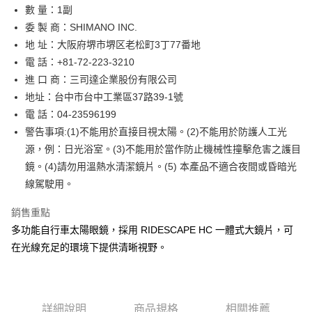
數 量：1副
付款後門市自取
委 製 商：SHIMANO INC.
免運費
地 址：大阪府堺市堺区老松町3丁77番地
電 話：+81-72-223-3210
進 口 商：三司達企業股份有限公司
地址：台中市台中工業區37路39-1號
電 話：04-23596199
警告事項:(1)不能用於直接目視太陽。(2)不能用於防護人工光
源，例：日光浴室。(3)不能用於當作防止機械性撞擊危害之護目
鏡。(4)請勿用溫熱水清潔鏡片。(5) 本產品不適合夜間或昏暗光
線駕駛用。
銷售重點
多功能自行車太陽眼鏡，採用 RIDESCAPE HC 一體式大鏡片，可
在光線充足的環境下提供清晰視野。
詳細說明
商品規格
相關推薦