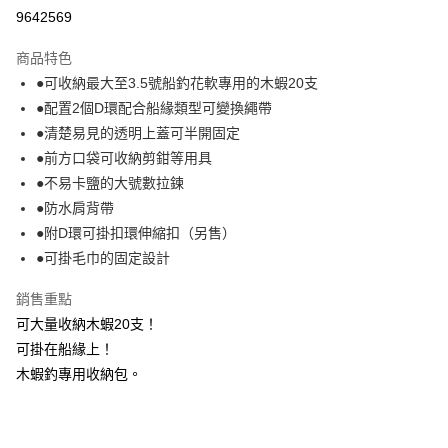
信用卡分期付款
9642569
3 期 0 利率 每期
NT$293
21家銀行
商品特色
6 期 0 利率 每期
NT$146
21家銀行
合作金庫商業銀行
第一商業銀行
●可收納最大至3.5號船釣花軟專用的木蝦20支
華南商業銀行
彰化商業銀行
合作金庫商業銀行
第一商業銀行
LINE Pay
●配置2個D環配合船緣類型可變換繩帶
上海商業儲蓄銀行
台北富邦商業銀行
華南商業銀行
彰化商業銀行
國泰世華商業銀行
兆豐國際商業銀行
●清楚易見的透明上蓋可半開固定
Apple Pay
上海商業儲蓄銀行
台北富邦商業銀行
臺灣中小企業銀行
台中商業銀行
●前方口袋可收納剪鉗等用具
國泰世華商業銀行
兆豐國際商業銀行
匯豐（台灣）商業銀行
華泰商業銀行
悠遊付
臺灣中小企業銀行
台中商業銀行
●不易卡鹽的大號數拉鍊
聯邦商業銀行
遠東國際商業銀行
匯豐（台灣）商業銀行
華泰商業銀行
●防水肩背帶
Google Pay
元大商業銀行
永豐商業銀行
聯邦商業銀行
遠東國際商業銀行
●附D環可掛扣環伸縮扣（另售）
玉山商業銀行
星展（台灣）商業銀行
元大商業銀行
永豐商業銀行
全盈+PAY
●可掛毛巾的固定設計
台新國際商業銀行
中國信託商業銀行
玉山商業銀行
星展（台灣）商業銀行
台灣樂天信用卡公司
台新國際商業銀行
中國信託商業銀行
ATM付款
銷售重點
台灣樂天信用卡公司
可大量收納木蝦20支！
運送方式
可掛在船緣上！
7-11取貨(快速到店)
木蝦釣專用收納包。
每筆NT$100，滿NT$1,000(含以上)免運費
新竹貨運