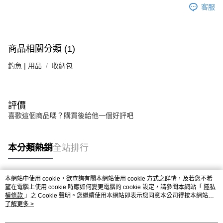
客服
商品相關分類 (1)
釣魚 | 用品
收納包
評價
喜歡這個商品嗎？購買後給他一個好評吧
本分類熱銷
全站排行
本網站中使用 cookie，欲查詢有關本網站使用 cookie 方式之詳情，及若您不希
熱門標籤
望在電腦上使用 cookie 時應如何變更電腦的 cookie 設定，請參閱本網站「
隱私
權條款
」之 Cookie 聲明。您繼續使用本網站即表示您同意本公司得按本網站使
用條款之 Cookie 聲明使用 cookie。
了解更多 >