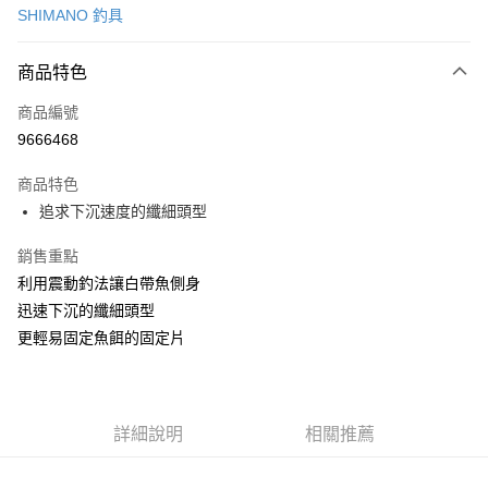
SHIMANO 釣具
超商取貨付款
商品特色
LINE Pay
商品編號
Apple Pay
9666468
悠遊付
商品特色
Google Pay
追求下沉速度的纖細頭型
全盈+PAY
銷售重點
ATM付款
利用震動釣法讓白帶魚側身
迅速下沉的纖細頭型
運送方式
更輕易固定魚餌的固定片
全家取貨付款
每筆NT$100，滿NT$1,000(含以上)免運費
7-11取貨付款
詳細說明
相關推薦
每筆NT$100，滿NT$1,000(含以上)免運費