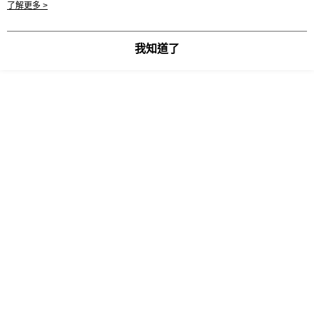
用條款之 Cookie 聲明使用 cookie。
了解更多 >
免運費
我知道了
CT-500R使用範例請參考影片7分10秒處開始介紹