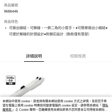
6 期 0 利率 每期
NT$73
21家銀行
合作金庫商業銀行
第一商業銀行
商品編號
華南商業銀行
彰化商業銀行
合作金庫商業銀行
第一商業銀行
9686446
LINE Pay
上海商業儲蓄銀行
台北富邦商業銀行
華南商業銀行
彰化商業銀行
國泰世華商業銀行
兆豐國際商業銀行
Apple Pay
上海商業儲蓄銀行
台北富邦商業銀行
商品特色
臺灣中小企業銀行
台中商業銀行
國泰世華商業銀行
兆豐國際商業銀行
可做出線結、可解線，一飾二角的小幫手。●可簡單做出小線結●
匯豐（台灣）商業銀行
華泰商業銀行
悠遊付
臺灣中小企業銀行
台中商業銀行
可便於解線的針頭設計●附鎖扣設計（鉤款僅有管部）
聯邦商業銀行
遠東國際商業銀行
匯豐（台灣）商業銀行
華泰商業銀行
Google Pay
元大商業銀行
永豐商業銀行
聯邦商業銀行
遠東國際商業銀行
玉山商業銀行
星展（台灣）商業銀行
元大商業銀行
永豐商業銀行
全盈+PAY
台新國際商業銀行
中國信託商業銀行
玉山商業銀行
星展（台灣）商業銀行
台灣樂天信用卡公司
詳細說明
相關推薦
台新國際商業銀行
中國信託商業銀行
ATM付款
台灣樂天信用卡公司
運送方式
7-11取貨(快速到店)
每筆NT$100，滿NT$1,000(含以上)免運費
新竹貨運
每筆NT$100，滿NT$1,000(含以上)免運費
本網站中使用 cookie，欲查詢有關本網站使用 cookie 方式之詳情，及若您不希
望在電腦上使用 cookie 時應如何變更電腦的 cookie 設定，請參閱本網站「
隱私
權條款
」之 Cookie 聲明。您繼續使用本網站即表示您同意本公司得按本網站使
付款後門市自取