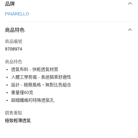
品牌
信用卡一次付款
PINARELLO
信用卡分期付款
3 期 0 利率 每期
NT$490
21家銀行
商品特色
6 期 0 利率 每期
NT$245
21家銀行
合作金庫商業銀行
第一商業銀行
商品編號
華南商業銀行
彰化商業銀行
合作金庫商業銀行
第一商業銀行
9708974
LINE Pay
上海商業儲蓄銀行
台北富邦商業銀行
華南商業銀行
彰化商業銀行
國泰世華商業銀行
兆豐國際商業銀行
Apple Pay
上海商業儲蓄銀行
台北富邦商業銀行
商品特色
臺灣中小企業銀行
台中商業銀行
國泰世華商業銀行
兆豐國際商業銀行
透氣布料 - 快乾透氣材質
匯豐（台灣）商業銀行
華泰商業銀行
悠遊付
臺灣中小企業銀行
台中商業銀行
人體工學剪裁 - 長途騎乘舒適性
聯邦商業銀行
遠東國際商業銀行
匯豐（台灣）商業銀行
華泰商業銀行
Google Pay
元大商業銀行
永豐商業銀行
設計 - 極簡風格，無對比色組合
聯邦商業銀行
遠東國際商業銀行
玉山商業銀行
星展（台灣）商業銀行
重量僅60克
元大商業銀行
永豐商業銀行
全盈+PAY
台新國際商業銀行
中國信託商業銀行
玉山商業銀行
星展（台灣）商業銀行
超細纖維的特殊透氣孔
台灣樂天信用卡公司
台新國際商業銀行
中國信託商業銀行
ATM付款
台灣樂天信用卡公司
銷售重點
極致輕薄透氣
運送方式
7-11取貨(快速到店)