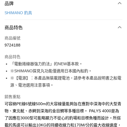
品牌
信用卡一次付款
SHIMANO 釣具
超商取貨付款
商品特色
LINE Pay
商品編號
Apple Pay
9724188
悠遊付
商品特色
Google Pay
「電動捲線器強力釣法」的NEW基本款。
全盈+PAY
※SHIMANO探見丸功能僅適用日本國內船釣。
※【電源】：本產品無裝載鋰電池，請參考本產品說明書之船電
ATM付款
源、電池選用注意事項。
運送方式
銷售重點
全家取貨付款
可容納PE線6號線500m的大容線量能夠旨在應對中深海中的大型青
物、東北魷、赤鰣到深海的金目鯛等多種目標。 PALYS 4000是為
每筆NT$100，滿NT$1,000(含以上)免運費
了因應在3000型可能略顯力不從心的釣場和目標魚種而設計。所搭
7-11取貨付款
載的馬達可以輸出10KG的持續收線力和170M/分的最大收線速度，