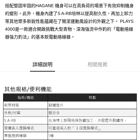
每筆NT$100，滿NT$1,000(含以上)免運費
搭配堅固牢固的HAGANE 機身可以在高負荷的場景下有效抑制機身
的變形。此外，機身內建了S A-RB培林以提高耐久性，再加上卸力
7-11取貨(快速到店)
等其他眾多新銳性能蘊藏在了簡潔運動風設計的外觀之下。 PLAYS
每筆NT$100，滿NT$1,000(含以上)免運費
4000是一款適合開啟挑戰大型青物、深海強流中作釣的「電動捲線
新竹貨運
器強力釣法」的基本款電動捲線器。
每筆NT$100，滿NT$1,000(含以上)免運費
詳細說明
相關推薦