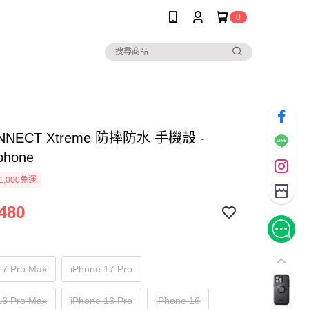
0
NNECT Xtreme 防摔防水 手機殼 -
Iphone
1,000免運
480
17 Pro Max
iPhone 17 Pro
16 Pro Max
iPhone 16 Pro
iPhone 16