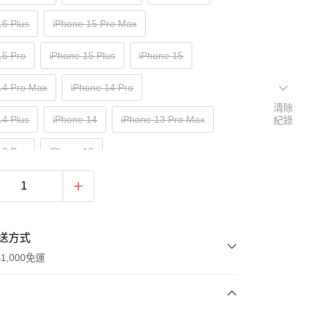
16 Plus
iPhone 15 Pro Max
15 Pro
iPhone 15 Plus
iPhone 15
14 Pro Max
iPhone 14 Pro
清除
14 Plus
iPhone 14
iPhone 13 Pro Max
紀錄
13 Pro
iPhone 13
送方式
1,000免運