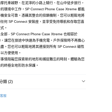
騎摩托車越野、在泥濘的小路上騎行、在山中徒步旅行，
00，滿NT$1,000(含以上)免運費
境中工作，SP Connect Phone Case Xtreme 都能
手機安全可靠。憑藉其整合的扭鎖機制，您可以輕鬆地將
00，滿NT$1,000(含以上)免運費
任何 SP Connect 安裝座，並享受免持導航和存取您喜
程式。
市自取
 - SP Connect Phone Case Xtreme 也相容於
fe ®，讓您在旅途中快速為手機充電。戶外探險時不再擔心
盡。您也可以輕鬆地將其連接到所有 SP Connect 磁性
，以方便使用。
何事情阻礙您探索新的地形和捕捉難忘的時刻。體驗為您
供的終極全地形防水保護。
類 (2)
裝系統
Xtreme 防摔防水 手機殼
客服
裝系統
手機殼