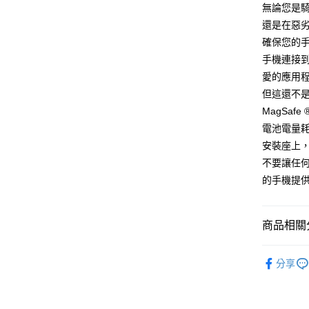
無論您是
每筆NT$1
還是在惡劣的環
新竹貨運
確保您的
每筆NT$1
手機連接到
愛的應用
付款後門
但這還不是全部
免運費
MagSa
電池電量耗
安裝座上
不要讓任
的手機提
商品相關分
手機架安
分享
手機架安