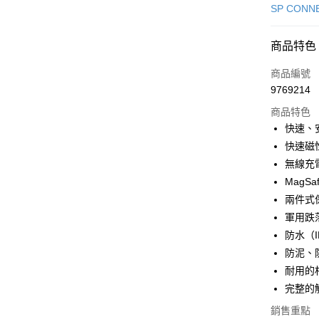
信用卡一
SP CON
信用卡分
商品特色
3 期 
商品編號
6 期 
合作金
9769214
華南商
合作金
LINE Pay
上海商
商品特色
華南商
國泰世
快速、
Apple Pay
上海商
臺灣中
快速磁
國泰世
匯豐（
悠遊付
臺灣中
無線充
聯邦商
匯豐（
MagSa
Google Pa
元大商
聯邦商
兩件式
玉山商
元大商
全盈+PAY
台新國
軍用跌落
玉山商
台灣樂
防水（I
台新國
ATM付款
台灣樂
防泥、
耐用的
運送方式
完整的
7-11取貨
銷售重點