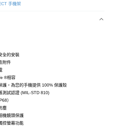
次付款
NECT 手機架
期付款
0 利率 每期
NT$826
21家銀行
0 利率 每期
NT$413
21家銀行
庫商業銀行
第一商業銀行
業銀行
彰化商業銀行
庫商業銀行
第一商業銀行
業儲蓄銀行
台北富邦商業銀行
業銀行
彰化商業銀行
華商業銀行
兆豐國際商業銀行
安全的安裝
業儲蓄銀行
台北富邦商業銀行
小企業銀行
台中商業銀行
性附件
華商業銀行
兆豐國際商業銀行
台灣）商業銀行
華泰商業銀行
小企業銀行
台中商業銀行
電
業銀行
遠東國際商業銀行
台灣）商業銀行
華泰商業銀行
fe ®相容
y
業銀行
永豐商業銀行
業銀行
遠東國際商業銀行
保護，為您的手機提供 100% 保護殼
業銀行
星展（台灣）商業銀行
業銀行
永豐商業銀行
際商業銀行
中國信託商業銀行
測試認證 (MIL-STD 810)
業銀行
星展（台灣）商業銀行
天信用卡公司
P68）
際商業銀行
中國信託商業銀行
天信用卡公司
防塵
相機鏡頭保護
觸控螢幕功能
(快速到店)