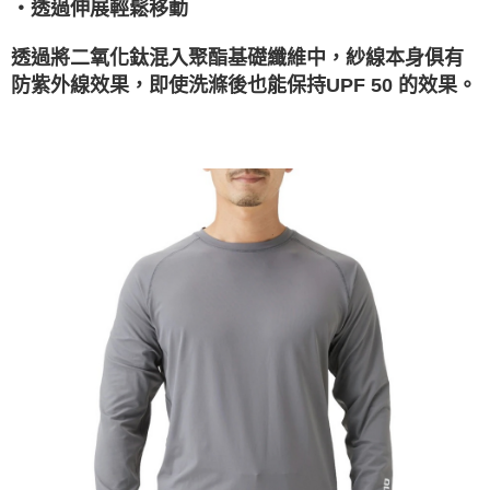
・透過伸展輕鬆移動
透過將二
氧化鈦混入聚酯基礎纖維中，紗線本身俱有
防紫外線效果，即使洗滌後也能保持UPF 50 的效果。