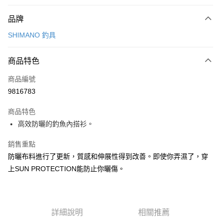
付款方式
品牌
信用卡一次付款
SHIMANO 釣具
信用卡分期付款
3 期 0 利率 每期
NT$286
21家銀行
商品特色
6 期 0 利率 每期
NT$143
21家銀行
合作金庫商業銀行
第一商業銀行
商品編號
華南商業銀行
彰化商業銀行
合作金庫商業銀行
第一商業銀行
9816783
LINE Pay
上海商業儲蓄銀行
台北富邦商業銀行
華南商業銀行
彰化商業銀行
國泰世華商業銀行
兆豐國際商業銀行
Apple Pay
上海商業儲蓄銀行
台北富邦商業銀行
商品特色
臺灣中小企業銀行
台中商業銀行
國泰世華商業銀行
兆豐國際商業銀行
高效防曬的釣魚內搭衫。
匯豐（台灣）商業銀行
華泰商業銀行
悠遊付
臺灣中小企業銀行
台中商業銀行
聯邦商業銀行
遠東國際商業銀行
匯豐（台灣）商業銀行
華泰商業銀行
銷售重點
Google Pay
元大商業銀行
永豐商業銀行
聯邦商業銀行
遠東國際商業銀行
防曬布料進行了更新，質感和伸展性得到改善。即使你弄濕了，穿
玉山商業銀行
星展（台灣）商業銀行
元大商業銀行
永豐商業銀行
全盈+PAY
台新國際商業銀行
中國信託商業銀行
上SUN PROTECTION能防止你曬傷。
玉山商業銀行
星展（台灣）商業銀行
台灣樂天信用卡公司
台新國際商業銀行
中國信託商業銀行
ATM付款
台灣樂天信用卡公司
運送方式
詳細說明
相關推薦