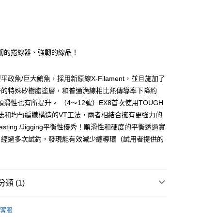
0 利率 每期
NT$627
21家銀行
0 利率 每期
NT$313
21家銀行
庫商業銀行
第一商業銀行
業銀行
彰化商業銀行
庫商業銀行
第一商業銀行
業儲蓄銀行
台北富邦商業銀行
業銀行
彰化商業銀行
華商業銀行
兆豐國際商業銀行
韌的捲線器、強韌的線品！
業儲蓄銀行
台北富邦商業銀行
小企業銀行
台中商業銀行
華商業銀行
兆豐國際商業銀行
台灣）商業銀行
華泰商業銀行
小企業銀行
台中商業銀行
平政魚/巨大鮪魚，採用新原線X-Filament，並且施加了
業銀行
遠東國際商業銀行
台灣）商業銀行
華泰商業銀行
y
秀的特殊矽樹脂塗層，和普通漁線相比熱傳導率下降約
業銀行
永豐商業銀行
業銀行
遠東國際商業銀行
業銀行
星展（台灣）商業銀行
外順滑性也有所提升。 （4～12號）EX8首次使用TOUGH
業銀行
永豐商業銀行
際商業銀行
中國信託商業銀行
工法和均勻編織構造的VT工法，兩者相結合擁有更強力的
業銀行
星展（台灣）商業銀行
天信用卡公司
際商業銀行
中國信託商業銀行
sting /Jigging平衡性優秀！順滑性和硬度的平衡透過實
天信用卡公司
，經過多次試釣，發現能有效減少纏導環（試用者提供的
(快速到店)
類 (1)
00，滿NT$1,000(含以上)免運費
線
PE線
客服