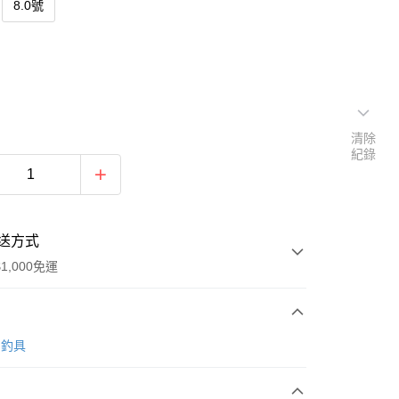
8.0號
清除
紀錄
送方式
1,000免運
次付款
O 釣具
期付款