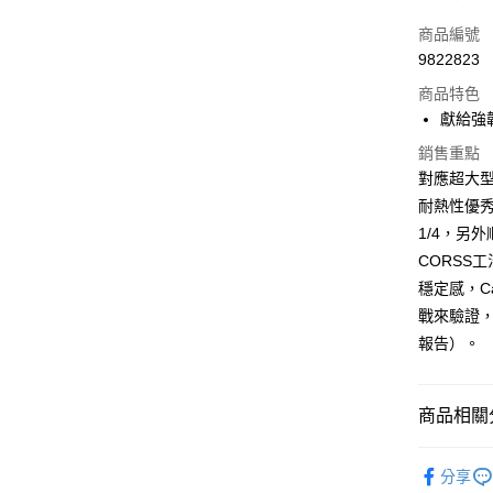
3 期 
商品編號
6 期 
合作金
9822823
華南商
合作金
LINE Pay
上海商
商品特色
華南商
國泰世
獻給強
Apple Pay
上海商
臺灣中
國泰世
銷售重點
匯豐（
悠遊付
臺灣中
對應超大型
聯邦商
匯豐（
Google Pa
耐熱性優
元大商
聯邦商
玉山商
1/4，另
元大商
全盈+PAY
台新國
CORSS
玉山商
台灣樂
台新國
ATM付款
穩定感，Ca
台灣樂
戰來驗證
報告）。
運送方式
7-11取貨
商品相關分
每筆NT$1
釣魚 | 釣
新竹貨運
分享