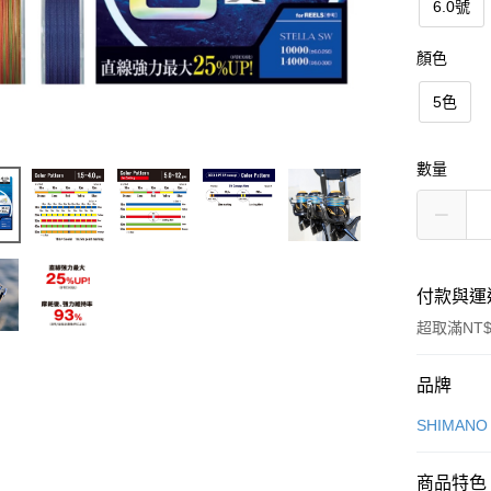
6.0號
顏色
5色
數量
付款與運
超取滿NT$
付款方式
品牌
信用卡一
SHIMAN
信用卡分
商品特色