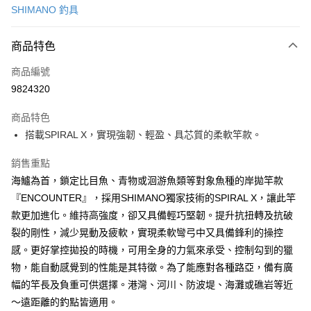
SHIMANO 釣具
信用卡分期付款
3 期 0 利率 每期
NT$1,419
21家銀行
商品特色
6 期 0 利率 每期
NT$709
21家銀行
合作金庫商業銀行
第一商業銀行
商品編號
華南商業銀行
彰化商業銀行
合作金庫商業銀行
第一商業銀行
9824320
LINE Pay
上海商業儲蓄銀行
台北富邦商業銀行
華南商業銀行
彰化商業銀行
國泰世華商業銀行
兆豐國際商業銀行
Apple Pay
上海商業儲蓄銀行
台北富邦商業銀行
商品特色
臺灣中小企業銀行
台中商業銀行
國泰世華商業銀行
兆豐國際商業銀行
搭載SPIRAL X，實現強韌、輕盈、具芯質的柔軟竿款。
匯豐（台灣）商業銀行
華泰商業銀行
悠遊付
臺灣中小企業銀行
台中商業銀行
聯邦商業銀行
遠東國際商業銀行
匯豐（台灣）商業銀行
華泰商業銀行
銷售重點
Google Pay
元大商業銀行
永豐商業銀行
聯邦商業銀行
遠東國際商業銀行
海鱸為首，鎖定比目魚、青物或洄游魚類等對象魚種的岸拋竿款
玉山商業銀行
星展（台灣）商業銀行
元大商業銀行
永豐商業銀行
全盈+PAY
台新國際商業銀行
中國信託商業銀行
『ENCOUNTER』，採用SHIMANO獨家技術的SPIRAL X，讓此竿
玉山商業銀行
星展（台灣）商業銀行
台灣樂天信用卡公司
款更加進化。維持高強度，卻又具備輕巧堅韌。提升抗扭轉及抗破
台新國際商業銀行
中國信託商業銀行
ATM付款
台灣樂天信用卡公司
裂的剛性，減少晃動及疲軟，實現柔軟彎弓中又具備鋒利的操控
感。更好掌控拋投的時機，可用全身的力氣來承受、控制勾到的獵
運送方式
物，能自動感覺到的性能是其特徵。為了能應對各種路亞，備有廣
新竹貨運
幅的竿長及負重可供選擇。港灣、河川、防波堤、海灘或礁岩等近
每筆NT$100，滿NT$1,000(含以上)免運費
～遠距離的釣點皆適用。