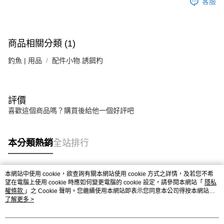
客服
商品相關分類 (1)
釣魚 | 用品
配件小物.誘餌杓
評價
喜歡這個商品嗎？購買後給他一個好評吧
本分類熱銷
全站排行
本網站中使用 cookie，欲查詢有關本網站使用 cookie 方式之詳情，及若您不希
熱門標籤
望在電腦上使用 cookie 時應如何變更電腦的 cookie 設定，請參閱本網站「
隱私
權條款
」之 Cookie 聲明。您繼續使用本網站即表示您同意本公司得按本網站使
用條款之 Cookie 聲明使用 cookie。
了解更多 >