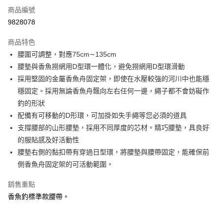
6 期 0 利率 每期
NT$253
21家銀行
合作金庫商業銀行
第一商業銀行
商品編號
華南商業銀行
彰化商業銀行
合作金庫商業銀行
第一商業銀行
9828078
LINE Pay
上海商業儲蓄銀行
台北富邦商業銀行
華南商業銀行
彰化商業銀行
國泰世華商業銀行
兆豐國際商業銀行
Apple Pay
上海商業儲蓄銀行
台北富邦商業銀行
商品特色
臺灣中小企業銀行
台中商業銀行
國泰世華商業銀行
兆豐國際商業銀行
腰圍可調整，對應75cm∼135cm
匯豐（台灣）商業銀行
華泰商業銀行
悠遊付
臺灣中小企業銀行
台中商業銀行
腰墊與香魚撈網用D型環一體化，避免撈網用D型環滑動
聯邦商業銀行
遠東國際商業銀行
匯豐（台灣）商業銀行
華泰商業銀行
Google Pay
元大商業銀行
永豐商業銀行
採用堅固的金屬香魚舟固定架，即使在水壓較強的河川中也能穩
聯邦商業銀行
遠東國際商業銀行
玉山商業銀行
星展（台灣）商業銀行
穩固定。採用無論香魚舟飄向左右任何一邊，繩子都不會妨礙作
元大商業銀行
永豐商業銀行
全盈+PAY
台新國際商業銀行
中國信託商業銀行
玉山商業銀行
星展（台灣）商業銀行
釣的形狀
台灣樂天信用卡公司
台新國際商業銀行
中國信託商業銀行
ATM付款
配備有可移動的D形環，可加掛如失手繩等您必須的道具
台灣樂天信用卡公司
支撐腰部的山形腰墊，採用不同厚度的芯材。精巧腰墊，具良好
運送方式
的服貼感及好活動性
腰墊右側的黏扣帶有穿過日型環，將腰墊與腰帶固定，能確保前
7-11取貨(快速到店)
側香魚舟固定架的可活動範圍。
每筆NT$100，滿NT$1,000(含以上)免運費
新竹貨運
銷售重點
香魚釣標準款腰帶。
每筆NT$100，滿NT$1,000(含以上)免運費
付款後門市自取