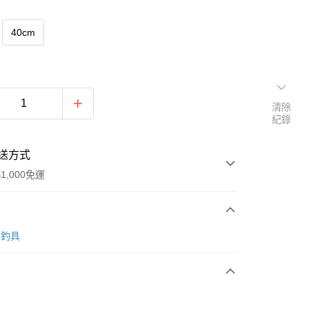
40cm
清除
紀錄
送方式
1,000免運
次付款
O 釣具
期付款
0 利率 每期
NT$560
21家銀行
0 利率 每期
NT$280
21家銀行
庫商業銀行
第一商業銀行