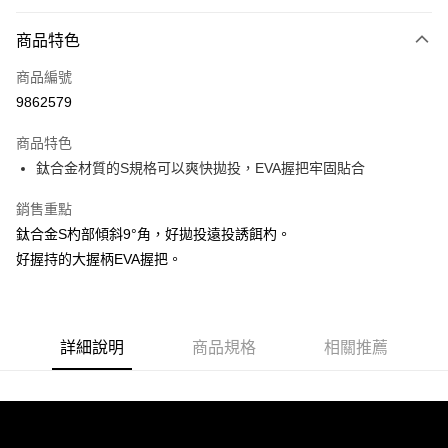
信用卡分期付款
3 期 0 利率 每期
NT$795
21家銀行
商品特色
6 期 0 利率 每期
NT$397
21家銀行
合作金庫商業銀行
第一商業銀行
商品編號
華南商業銀行
彰化商業銀行
合作金庫商業銀行
第一商業銀行
9862579
LINE Pay
上海商業儲蓄銀行
台北富邦商業銀行
華南商業銀行
彰化商業銀行
國泰世華商業銀行
兆豐國際商業銀行
Apple Pay
上海商業儲蓄銀行
台北富邦商業銀行
商品特色
臺灣中小企業銀行
台中商業銀行
國泰世華商業銀行
兆豐國際商業銀行
鈦合金材質的S規格可以爽快拋投，EVA握把牢固貼合
匯豐（台灣）商業銀行
華泰商業銀行
悠遊付
臺灣中小企業銀行
台中商業銀行
聯邦商業銀行
遠東國際商業銀行
匯豐（台灣）商業銀行
華泰商業銀行
銷售重點
Google Pay
元大商業銀行
永豐商業銀行
聯邦商業銀行
遠東國際商業銀行
鈦合金S杓部傾斜9°角，好拋投遠投誘餌杓。
玉山商業銀行
星展（台灣）商業銀行
元大商業銀行
永豐商業銀行
全盈+PAY
台新國際商業銀行
中國信託商業銀行
好握持的大握柄EVA握把。
玉山商業銀行
星展（台灣）商業銀行
台灣樂天信用卡公司
台新國際商業銀行
中國信託商業銀行
ATM付款
台灣樂天信用卡公司
運送方式
詳細說明
商品規格
相關推薦
新竹貨運
每筆NT$100，滿NT$1,000(含以上)免運費
付款後門市自取