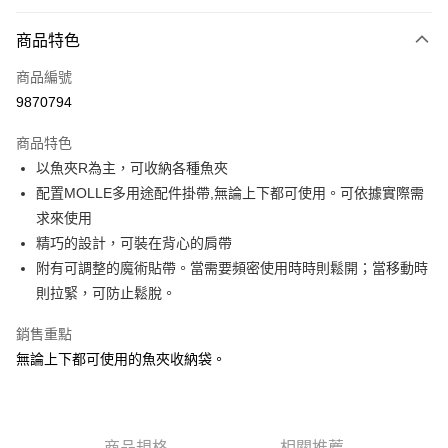
信用卡分期付款
3 期 0 利率 每期
NT$179
21家銀行
商品特色
6 期 0 利率 每期
NT$89
21家銀行
合作金庫商業銀行
第一商業銀行
商品編號
華南商業銀行
彰化商業銀行
合作金庫商業銀行
第一商業銀行
9870794
LINE Pay
上海商業儲蓄銀行
台北富邦商業銀行
華南商業銀行
彰化商業銀行
國泰世華商業銀行
兆豐國際商業銀行
Apple Pay
上海商業儲蓄銀行
台北富邦商業銀行
商品特色
臺灣中小企業銀行
台中商業銀行
國泰世華商業銀行
兆豐國際商業銀行
以魚夾R為主，可收納各種魚夾
匯豐（台灣）商業銀行
華泰商業銀行
悠遊付
臺灣中小企業銀行
台中商業銀行
配置MOLLE多用途配件掛帶,無論上下都可使用。可依據實際需
聯邦商業銀行
遠東國際商業銀行
匯豐（台灣）商業銀行
華泰商業銀行
Google Pay
元大商業銀行
永豐商業銀行
求來使用
聯邦商業銀行
遠東國際商業銀行
玉山商業銀行
星展（台灣）商業銀行
精巧的設計，可裝在背心的肩帶
元大商業銀行
永豐商業銀行
全盈+PAY
台新國際商業銀行
中國信託商業銀行
玉山商業銀行
星展（台灣）商業銀行
附有可調整的魔術貼帶。當需要頻密使用時時則鬆開；當移動時
台灣樂天信用卡公司
台新國際商業銀行
中國信託商業銀行
ATM付款
則拉緊，可防止鬆脫。
台灣樂天信用卡公司
銷售重點
運送方式
無論上下都可使用的魚夾收納袋。
7-11取貨(快速到店)
每筆NT$100，滿NT$1,000(含以上)免運費
新竹貨運
商品規格
相關推薦