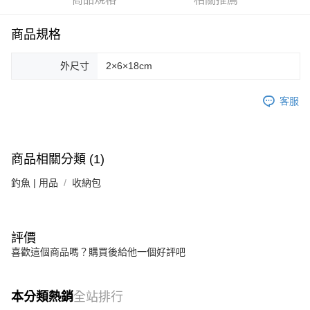
每筆NT$100，滿NT$1,000(含以上)免運費
商品規格
付款後門市自取
免運費
外尺寸
2×6×18cm
客服
商品相關分類 (1)
釣魚 | 用品
收納包
評價
喜歡這個商品嗎？購買後給他一個好評吧
本分類熱銷
全站排行